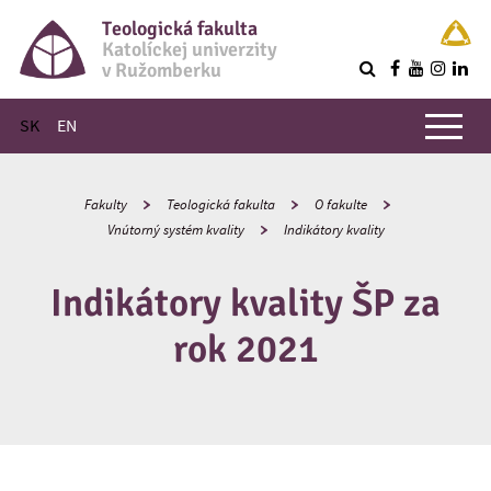
Teologická fakulta
Katolíckej univerzity
v Ružomberku
R
Hlavné menu
SK
EN
Fakulty
Teologická fakulta
O fakulte
Vnútorný systém kvality
Indikátory kvality
Indikátory kvality ŠP za
rok 2021