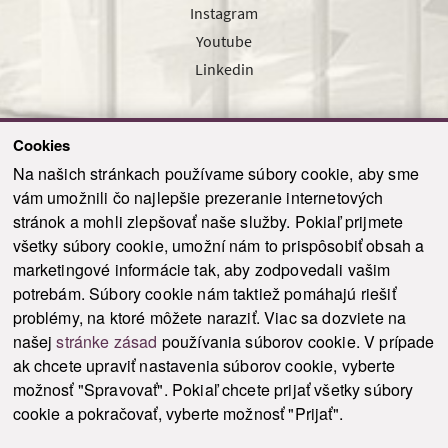
Instagram
Youtube
Linkedin
Cookies
Sledujte nás cez náš pravidelný newsletter
Na našich stránkach používame súbory cookie, aby sme
vám umožnili čo najlepšie prezeranie internetových
stránok a mohli zlepšovať naše služby. Pokiaľ prijmete
všetky súbory cookie, umožní nám to prispôsobiť obsah a
marketingové informácie tak, aby zodpovedali vašim
Odoslať
potrebám. Súbory cookie nám taktiež pomáhajú riešiť
problémy, na ktoré môžete naraziť. Viac sa dozviete na
našej
stránke zásad
používania súborov cookie. V prípade
© 2021-2026 ku.sk. Všetky práva vyhradené.
|
Ochrana osobných údajov
|
ak chcete upraviť nastavenia súborov cookie, vyberte
Vyhlásenie o prístupnosti
|
Admin
možnosť "Spravovať". Pokiaľ chcete prijať všetky súbory
This site is protected by reCAPTCHA and the Google
Privacy Policy
and
Terms of
cookie a pokračovať, vyberte možnosť "Prijať".
Service
apply.
Tvorba stránky WebCreators.sk
|
Webhosting
-
HostCreators