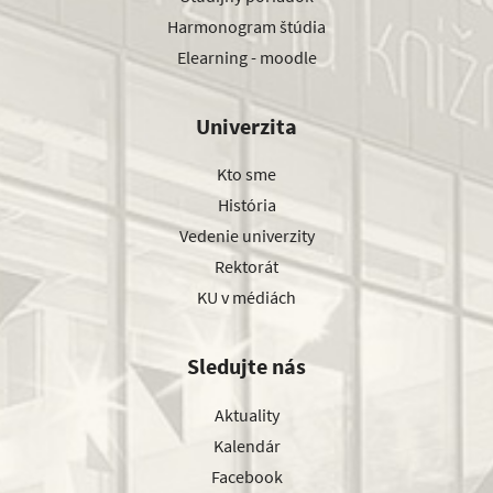
Harmonogram štúdia
Elearning - moodle
Univerzita
Kto sme
História
Vedenie univerzity
Rektorát
KU v médiách
Sledujte nás
Aktuality
Kalendár
Facebook