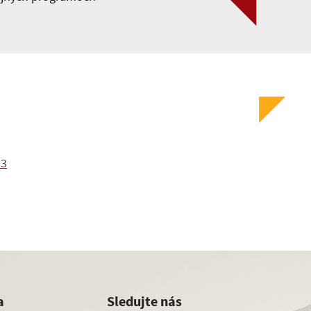
23
a
Sledujte nás