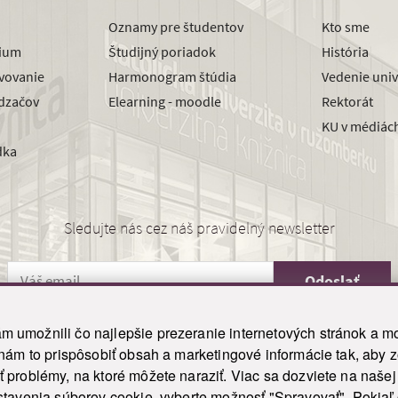
Oznamy pre študentov
Kto sme
dium
Študijný poriadok
História
avovanie
Harmonogram štúdia
Vedenie univ
dzačov
Elearning - moodle
Rektorát
KU v médiác
dka
Sledujte nás cez náš pravidelný newsletter
Odoslať
 umožnili čo najlepšie prezeranie internetových stránok a mo
 nám to prispôsobiť obsah a marketingové informácie tak, aby 
26 ku.sk. Všetky práva vyhradené.
|
Ochrana osobných údajov
|
Vyhlásenie o prístupnosti
 problémy, na ktoré môžete naraziť. Viac sa dozviete na naše
his site is protected by reCAPTCHA and the Google
Privacy Policy
and
Terms of Service
appl
tavenia súborov cookie, vyberte možnosť "Spravovať". Pokiaľ c