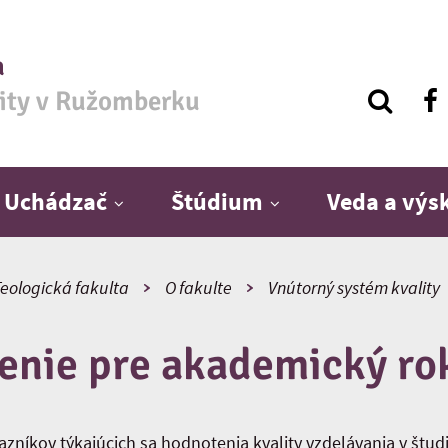
a
zity v Ružomberku
Uchádzač
Štúdium
Veda a vý
eologická fakulta
O fakulte
Vnútorný systém kvality
enie pre akademický ro
zníkov týkajúcich sa hodnotenia kvality vzdelávania v štu