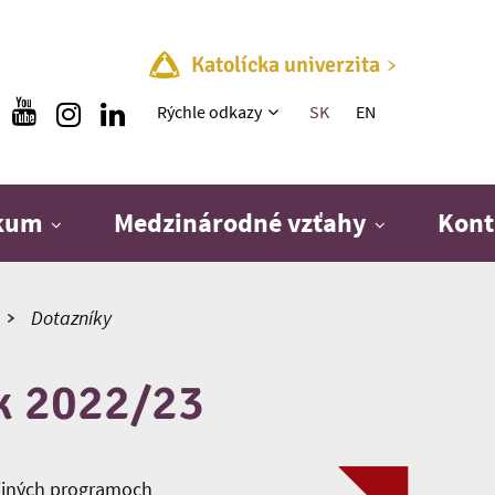
Katolícka univerzita
Rýchle menu
Rýchle odkazy
SK
EN
skum
Medzinárodné vzťahy
Kont
Dotazníky
k 2022/23
dijných programoch