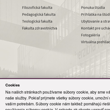
Filozofická fakulta
Ponuka štúdia
Pedagogická fakulta
Prihláška na štú
Teologická fakulta
Ubytovanie a str
Fakulta zdravotníctva
Kontakt pre uchá
Fotogaléria
Virtuálna prehlia
Cookies
Na našich stránkach používame súbory cookie, aby sme vám
naše služby. Pokiaľ prijmete všetky súbory cookie, umožní
© 2021-20
vašim potrebám. Súbory cookie nám taktiež pomáhajú riešiť
T
používania súborov cookie. V prípade ak chcete upraviť nas