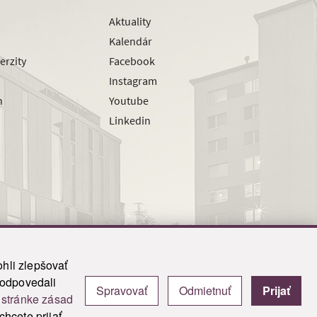
Aktuality
Kalendár
erzity
Facebook
Instagram
h
Youtube
Linkedin
hli zlepšovať
zodpovedali
Spravovať
Odmietnuť
Prijať
|
Admin
j
stránke zásad
y.
hcete prijať