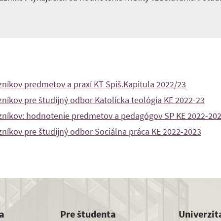
níkov predmetov a praxí KT Spiš.Kapitula 2022/23
níkov pre študijný odbor Katolícka teológia KE 2022-23
zníkov: hodnotenie predmetov a pedagógov
SP KE 2022-20
níkov pre študijný odbor Sociálna práca KE 2022-2023
a
Pre študenta
Univerzit