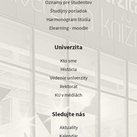
Oznamy pre študentov
Študijný poriadok
Harmonogram štúdia
Elearning - moodle
Univerzita
Kto sme
História
Vedenie univerzity
Rektorát
KU v médiách
Sledujte nás
Aktuality
Kalendár