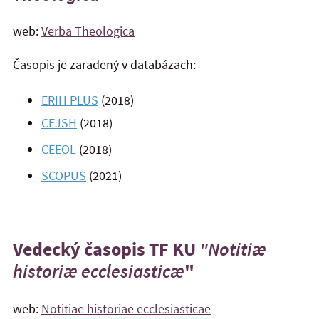
web:
Verba Theologica
Časopis je zaradený v databázach:
ERIH PLUS
(2018)
CEJSH
(2018)
CEEOL
(2018)
SCOPUS
(2021)
Vedecký časopis TF KU
"Notitiæ
historiæ ecclesiasticæ
"
web:
Notitiae historiae ecclesiasticae