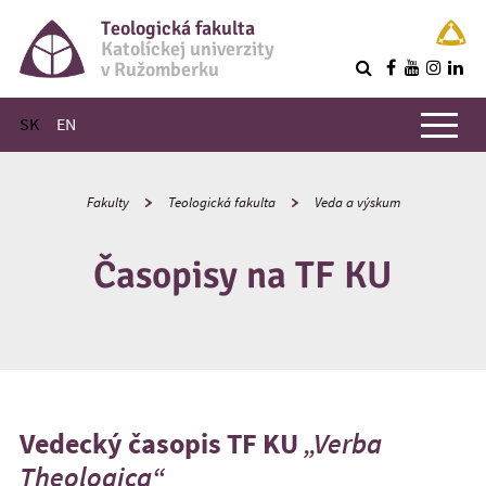
Teologická fakulta
Katolíckej univerzity
v Ružomberku
R
Hlavné menu
SK
EN
Fakulty
Teologická fakulta
Veda a výskum
Časopisy na TF KU
Vedecký časopis TF KU
„Verba
Theologica“