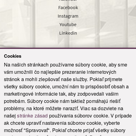
Facebook
Instagram
Youtube
Linkedin
Cookies
Sledujte nás cez náš pravidelný newsletter
Na našich stránkach používame súbory cookie, aby sme
vám umožnili čo najlepšie prezeranie internetových
stránok a mohli zlepšovať naše služby. Pokiaľ prijmete
všetky súbory cookie, umožní nám to prispôsobiť obsah a
marketingové informácie tak, aby zodpovedali vašim
Odoslať
potrebám. Súbory cookie nám taktiež pomáhajú riešiť
problémy, na ktoré môžete naraziť. Viac sa dozviete na
našej
stránke zásad
používania súborov cookie. V prípade
© 2021-2026 ku.sk. Všetky práva vyhradené.
|
Ochrana osobných údajov
|
ak chcete upraviť nastavenia súborov cookie, vyberte
Vyhlásenie o prístupnosti
|
Admin
možnosť "Spravovať". Pokiaľ chcete prijať všetky súbory
This site is protected by reCAPTCHA and the Google
Privacy Policy
and
Terms of