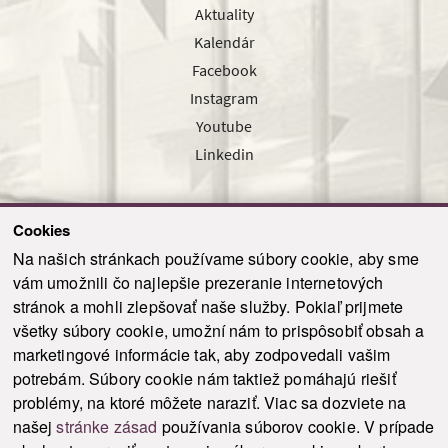
Aktuality
Kalendár
Facebook
Instagram
Youtube
Linkedin
Cookies
Sledujte nás cez náš pravidelný newsletter
Na našich stránkach používame súbory cookie, aby sme
vám umožnili čo najlepšie prezeranie internetových
stránok a mohli zlepšovať naše služby. Pokiaľ prijmete
všetky súbory cookie, umožní nám to prispôsobiť obsah a
marketingové informácie tak, aby zodpovedali vašim
Odoslať
potrebám. Súbory cookie nám taktiež pomáhajú riešiť
problémy, na ktoré môžete naraziť. Viac sa dozviete na
našej
stránke zásad
používania súborov cookie. V prípade
© 2021-2026 ku.sk. Všetky práva vyhradené.
|
Ochrana osobných údajov
|