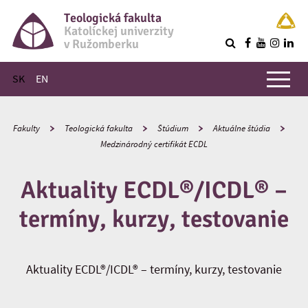
Teologická fakulta
Katolíckej univerzity
v Ružomberku
R
Hlavné menu
SK
EN
Fakulty
Teologická fakulta
Štúdium
Aktuálne štúdia
Medzinárodný certifikát ECDL
Aktuality ECDL®/ICDL® –
termíny, kurzy, testovanie
Aktuality ECDL®/ICDL® – termíny, kurzy, testovanie