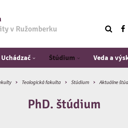
a
zity v Ružomberku
Uchádzač
Štúdium
Veda a vý
kulty
Teologická fakulta
Štúdium
Aktuálne štú
PhD. štúdium