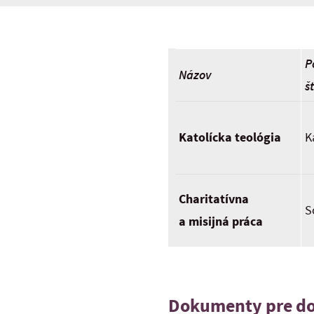
P
Názov
š
Katolícka teológia
K
Charitatívna
S
a misijná práca
Dokumenty pre do