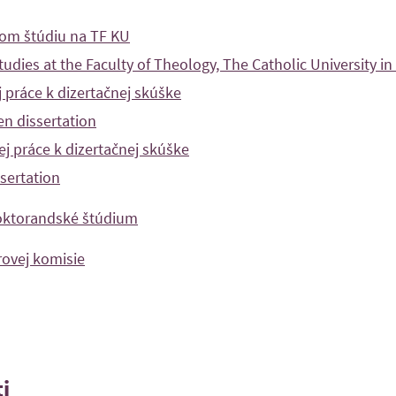
om štúdiu na TF KU
tudies at the Faculty of Theology, The Catholic University 
 práce k dizertačnej skúške
en dissertation
 práce k dizertačnej skúške
ssertation
oktorandské štúdium
ovej komisie
ti