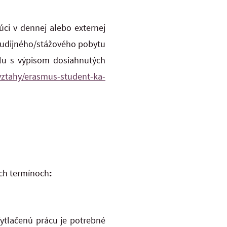
júci
v dennej
alebo
externej
tudijného/stážového pobytu
olu s výpisom dosiahnutých
vztahy/erasmus-student-ka-
ch termínoch
:
Vytlačenú prácu je potrebné