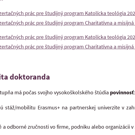
zertačných prác pre študijný program Katolícka teológia 20
zertačných prác pre študijný program Charitatívna a misijn
zertačných prác pre študijný program Katolícka teológia 20
zertačných prác pre študijný program Charitatívna a misijn
ita doktoranda
tupňa má počas svojho vysokoškolského štúdia
povinnosť
ú stáž/mobilitu Erasmus+ na partnerskej univerzite v zah
a odborné zručnosti vo firme, podniku alebo organizácii v