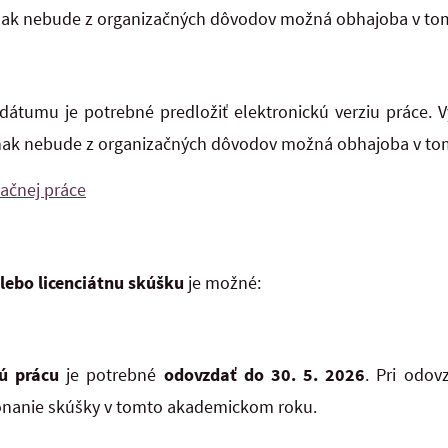
inak nebude z organizačných dôvodov možná obhajoba v to
dátumu je potrebné predložiť elektronickú verziu práce. 
nak nebude z organizačných dôvodov možná obhajoba v to
ačnej práce
lebo licenciátnu skúšku
je možné:
ú prácu
je potrebné
odovzdať do 30. 5. 2026
. Pri odo
nanie skúšky v tomto akademickom roku.