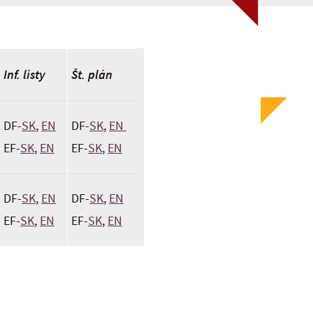
Inf. listy
Št. plán
DF-
SK
,
EN
DF-
SK
,
EN
EF-
SK
,
EN
EF-
SK
,
EN
DF-
SK
,
EN
DF-
SK
,
EN
EF-
SK
,
EN
EF-
SK
,
EN