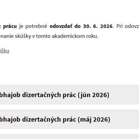
ú prácu
je potrebné
odovzdať do 30. 6. 2026
. Pri odov
nanie skúšky v tomto akademickom roku.
úšku
hajob dizertačných prác (jún 2026)
hajob dizertačných prác (máj 2026)