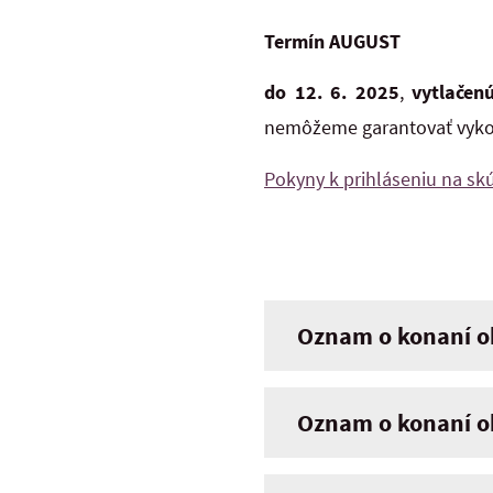
Termín AUGUST
do 12. 6. 2025
,
vytlačen
nemôžeme garantovať vyko
Pokyny k prihláseniu na sk
Oznam o konaní ob
Oznam o konaní ob