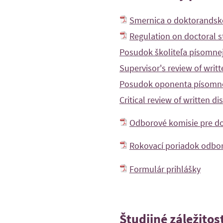
Smernica o doktorandsk
Regulation on doctoral s
Posudok školiteľa písomnej
Supervisor's review of writt
Posudok oponenta písomnej
Critical review of written di
Odborové komisie pre d
Rokovací poriadok odbor
Formulár prihlášky
Študijné záležitos