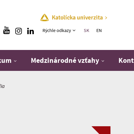
Katolícka univerzita
Rýchle menu
Rýchle odkazy
SK
EN
skum
Medzinárodné vzťahy
Kont
dia