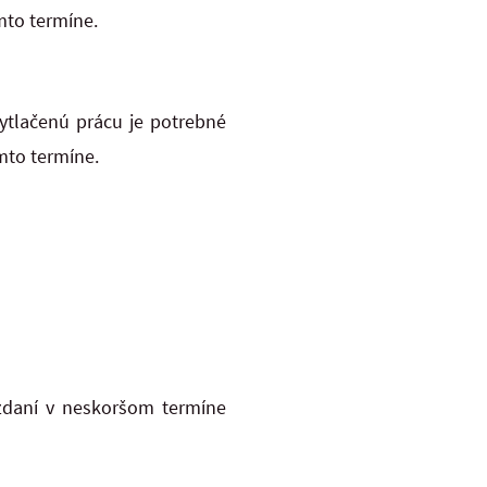
mto termíne.
Vytlačenú prácu je potrebné
mto termíne.
vzdaní v neskoršom termíne