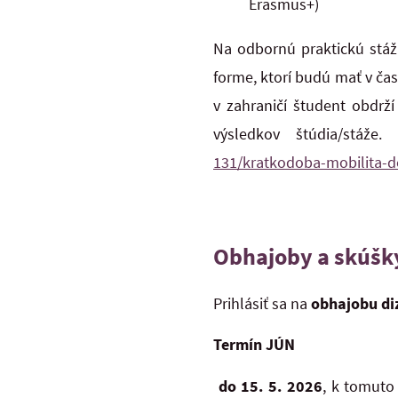
Erasmus+)
Na odbornú praktickú stáž
forme,
ktorí budú mať v čas
v zahraničí študent obdrž
výsledkov štúdia/stáže.
131/kratkodoba-mobilita-
Obhajoby a skúšk
Prihlásiť sa na
obhajobu
di
Termín JÚN
do 15. 5. 2026
, k tomuto