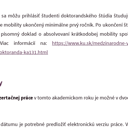
 sa môžu prihlásiť
študenti doktorandského štúdia
študu
e mobility
ukončený minimálne prvý ročník.
Po ukončení š
í písomný doklad o absolvovaní krátkodobej mobility sp
Viac informácií na:
https://www.ku.sk/medzinarodne-
doktoranda-ka131.html
y
zertačnej práce
v tomto akademickom roku je možné v dvo
 dátumu je potrebné predložiť elektronickú verziu práce. 