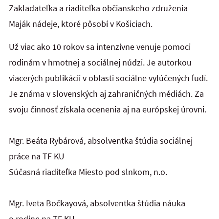
Zakladateľka a riaditeľka občianskeho združenia
Maják nádeje, ktoré pôsobí v Košiciach.
Už viac ako 10 rokov sa intenzívne venuje pomoci
rodinám v hmotnej a sociálnej núdzi. Je autorkou
viacerých publikácii v oblasti sociálne vylúčených ľudí.
Je známa v slovenských aj zahraničných médiách. Za
svoju činnosť získala ocenenia aj na európskej úrovni.
Mgr. Beáta Rybárová, absolventka štúdia sociálnej
práce na TF KU
Súčasná riaditeľka Miesto pod slnkom, n.o.
Mgr. Iveta Bočkayová, absolventka štúdia náuka
o rodine na TF KU