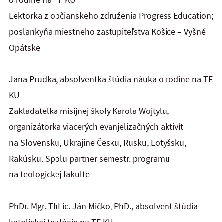
Lektorka z občianskeho združenia Progress Education;
poslankyňa miestneho zastupiteľstva Košice – Vyšné
Opátske
Jana Prudka, absolventka štúdia náuka o rodine na TF
KU
Zakladateľka misijnej školy Karola Wojtylu,
organizátorka viacerých evanjelizačných aktivít
na Slovensku, Ukrajine Česku, Rusku, Lotyšsku,
Rakúsku. Spolu partner semestr. programu
na teologickej fakulte
PhDr. Mgr. ThLic. Ján Mičko, PhD., absolvent štúdia
katolíckej teológie na TF KU