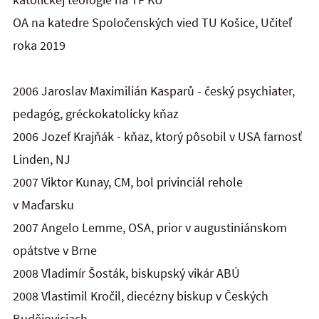
OA na katedre Spoločenských vied TU Košice, Učiteľ
roka 2019
2006 Jaroslav Maximilián Kasparů - český psychiater,
pedagóg, gréckokatolícky kňaz
2006 Jozef Krajňák - kňaz, ktorý pôsobil v USA farnosť
Linden, NJ
2007 Viktor Kunay, CM, bol privinciál rehole
v Maďarsku
2007 Angelo Lemme, OSA, prior v augustiniánskom
opátstve v Brne
2008 Vladimír Šosták, biskupský vikár ABÚ
2008 Vlastimil Kročil, diecézny biskup v Českých
Budějoviciach