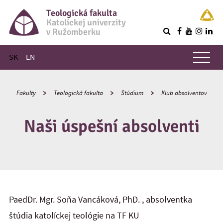
Teologická fakulta
Katolíckej univerzity
v Ružomberku
R
Hlavné menu
SK
EN
Fakulty
Teologická fakulta
Štúdium
Klub absolventov
Naši úspešní absolventi
PaedDr. Mgr. Soňa Vancáková, PhD. , absolventka
štúdia katolíckej teológie na TF KU