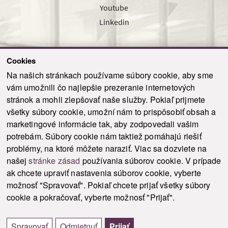
Youtube
Linkedin
Cookies
Sledujte nás cez náš pravidelný newsletter
Na našich stránkach používame súbory cookie, aby sme
vám umožnili čo najlepšie prezeranie internetových
stránok a mohli zlepšovať naše služby. Pokiaľ prijmete
všetky súbory cookie, umožní nám to prispôsobiť obsah a
marketingové informácie tak, aby zodpovedali vašim
Odoslať
potrebám. Súbory cookie nám taktiež pomáhajú riešiť
problémy, na ktoré môžete naraziť. Viac sa dozviete na
našej
stránke zásad
používania súborov cookie. V prípade
© 2021-2026 ku.sk. Všetky práva vyhradené.
|
Ochrana osobných údajov
|
ak chcete upraviť nastavenia súborov cookie, vyberte
Vyhlásenie o prístupnosti
|
Admin
možnosť "Spravovať". Pokiaľ chcete prijať všetky súbory
This site is protected by reCAPTCHA and the Google
Privacy Policy
and
Terms of
cookie a pokračovať, vyberte možnosť "Prijať".
Service
apply.
Tvorba stránky WebCreators.sk
|
Webhosting
-
HostCreators
Spravovať
Odmietnuť
Prijať