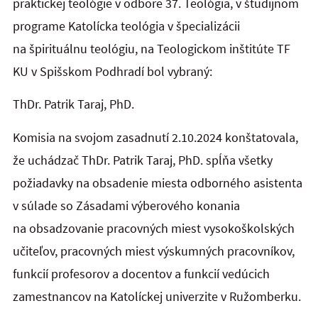
praktickej teológie
v odbore 37. Teológia, v študijnom
programe Katolícka teológia v špecializácii
na špirituálnu teológiu, na Teologickom inštitúte TF
KU v Spišskom Podhradí bol vybraný:
ThDr. Patrik Taraj, PhD.
Komisia na svojom zasadnutí 2.10.2024 konštatovala,
že uchádzač ThDr. Patrik Taraj, PhD. spĺňa všetky
požiadavky na obsadenie miesta odborného asistenta
v súlade so Zásadami výberového konania
na obsadzovanie pracovných miest vysokoškolských
učiteľov, pracovných miest výskumných pracovníkov,
funkcií profesorov a docentov a funkcií vedúcich
zamestnancov na Katolíckej univerzite v Ružomberku.