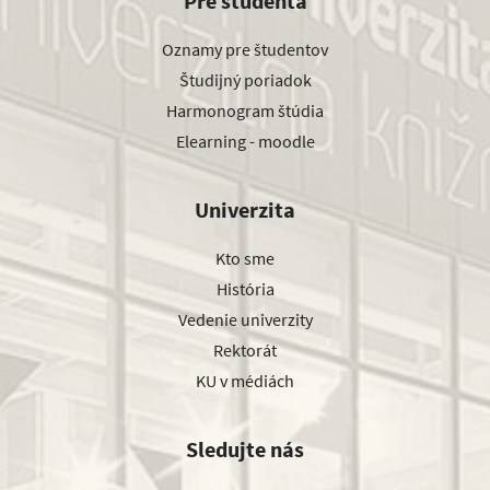
Pre študenta
Oznamy pre študentov
Študijný poriadok
Harmonogram štúdia
Elearning - moodle
Univerzita
Kto sme
História
Vedenie univerzity
Rektorát
KU v médiách
Sledujte nás