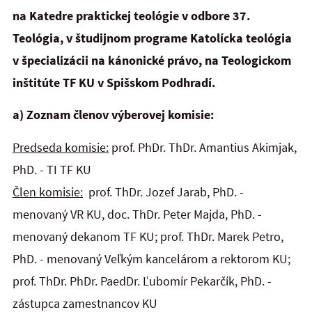
na Katedre praktickej teológie v odbore 37.
Teológia, v študijnom programe Katolícka teológia
v špecializácii na kánonické právo, na Teologickom
inštitúte TF KU v Spišskom Podhradí.
a) Zoznam členov výberovej komisie:
Predseda komisie:
prof. PhDr. ThDr. Amantius Akimjak,
PhD. - TI TF KU
Člen komisie:
prof. ThDr. Jozef Jarab, PhD. -
menovaný VR KU, doc. ThDr. Peter Majda, PhD. -
menovaný dekanom TF KU; prof. ThDr. Marek Petro,
PhD. - menovaný Veľkým kancelárom a rektorom KU;
prof. ThDr. PhDr. PaedDr. Ľubomír Pekarčík, PhD. -
zástupca zamestnancov KU