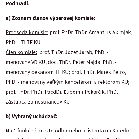
Podhradí.
a) Zoznam členov výberovej komisie:
Predseda komisie:
prof. PhDr. ThDr. Amantius Akimjak,
PhD. - TI TF KU
Člen komisie:
prof. ThDr. Jozef Jarab, PhD. -
menovaný VR KU, doc. ThDr. Peter Majda, PhD. -
menovaný dekanom TF KU; prof. ThDr. Marek Petro,
PhD. - menovaný Veľkým kancelárom a rektorom KU;
prof. ThDr. PhDr. PaedDr. Ľubomír Pekarčík, PhD. -
zástupca zamestnancov KU
b) Vybraný uchádzač:
Na
1 funkčné miesto odborného asistenta na Katedre