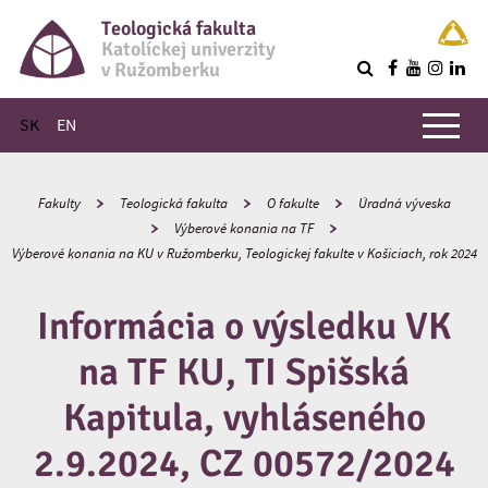
Teologická fakulta
Katolíckej univerzity
v Ružomberku
R
Hlavné menu
SK
EN
Fakulty
Teologická fakulta
O fakulte
Úradná výveska
Výberové konania na TF
Výberové konania na KU v Ružomberku, Teologickej fakulte v Košiciach, rok 2024
Informácia o výsledku VK
na TF KU, TI Spišská
Kapitula, vyhláseného
2.9.2024, CZ 00572/2024