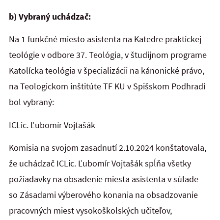
b) Vybraný uchádzač:
Na
1 funkčné miesto asistenta na Katedre praktickej
teológie
v odbore 37. Teológia, v študijnom programe
Katolícka teológia v špecializácii na kánonické právo,
na Teologickom inštitúte TF KU v Spišskom Podhradí
bol vybraný:
ICLic. Ľubomír Vojtašák
Komisia na svojom zasadnutí 2.10.2024 konštatovala,
že uchádzač ICLic. Ľubomír Vojtašák spĺňa všetky
požiadavky na obsadenie miesta asistenta v súlade
so Zásadami výberového konania na obsadzovanie
pracovných miest vysokoškolských učiteľov,