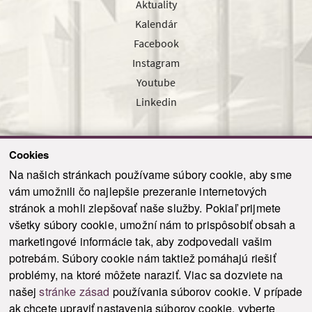
Aktuality
Kalendár
Facebook
Instagram
Youtube
Linkedin
Cookies
Sledujte nás cez náš pravidelný newsletter
Na našich stránkach používame súbory cookie, aby sme
vám umožnili čo najlepšie prezeranie internetových
stránok a mohli zlepšovať naše služby. Pokiaľ prijmete
všetky súbory cookie, umožní nám to prispôsobiť obsah a
marketingové informácie tak, aby zodpovedali vašim
Odoslať
potrebám. Súbory cookie nám taktiež pomáhajú riešiť
problémy, na ktoré môžete naraziť. Viac sa dozviete na
našej
stránke zásad
používania súborov cookie. V prípade
© 2021-2026 ku.sk. Všetky práva vyhradené.
|
Ochrana osobných údajov
|
ak chcete upraviť nastavenia súborov cookie, vyberte