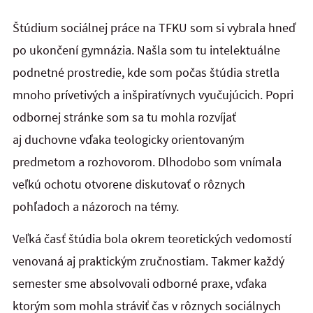
Štúdium sociálnej práce na TFKU som si vybrala hneď
po ukončení gymnázia. Našla som tu intelektuálne
podnetné prostredie, kde som počas štúdia stretla
mnoho prívetivých a inšpiratívnych vyučujúcich. Popri
odbornej stránke som sa tu mohla rozvíjať
aj duchovne vďaka teologicky orientovaným
predmetom a rozhovorom. Dlhodobo som vnímala
veľkú ochotu otvorene diskutovať o rôznych
pohľadoch a názoroch na témy.
Veľká časť štúdia bola okrem teoretických vedomostí
venovaná aj praktickým zručnostiam. Takmer každý
semester sme absolvovali odborné praxe, vďaka
ktorým som mohla stráviť čas v rôznych sociálnych