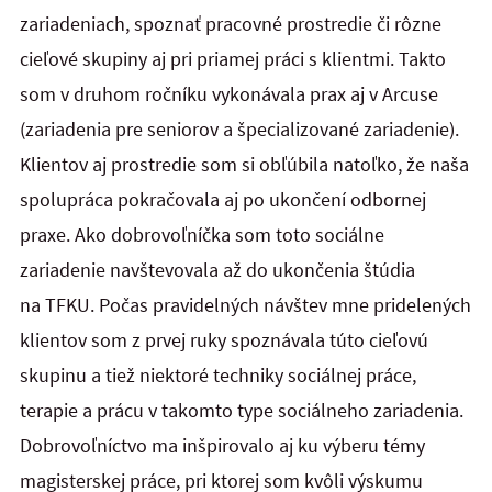
zariadeniach, spoznať pracovné prostredie či rôzne
cieľové skupiny aj pri priamej práci s klientmi. Takto
som v druhom ročníku vykonávala prax aj v Arcuse
(zariadenia pre seniorov a špecializované zariadenie).
Klientov aj prostredie som si obľúbila natoľko, že naša
spolupráca pokračovala aj po ukončení odbornej
praxe. Ako dobrovoľníčka som toto sociálne
zariadenie navštevovala až do ukončenia štúdia
na TFKU. Počas pravidelných návštev mne pridelených
klientov som z prvej ruky spoznávala túto cieľovú
skupinu a tiež niektoré techniky sociálnej práce,
terapie a prácu v takomto type sociálneho zariadenia.
Dobrovoľníctvo ma inšpirovalo aj ku výberu témy
magisterskej práce, pri ktorej som kvôli výskumu