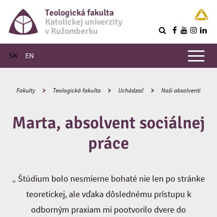
Teologická fakulta
Katolíckej univerzity
v Ružomberku
R
Hlavné menu
SK
EN
Fakulty
Teologická fakulta
Uchádzač
Naši absolventi
Marta, absolvent sociálnej
práce
„ Štúdium bolo nesmierne bohaté nie len po stránke
teoretickej, ale vďaka dôslednému prístupu k
odborným praxiam mi pootvorilo dvere do