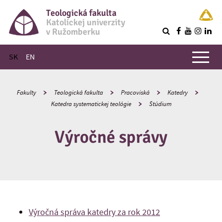
Teologická fakulta
Katolíckej univerzity
v Ružomberku
R
Hlavné menu
SK
EN
Fakulty
Teologická fakulta
Pracoviská
Katedry
Katedra systematickej teológie
Štúdium
Výročné správy
Výročná správa katedry za rok 2012