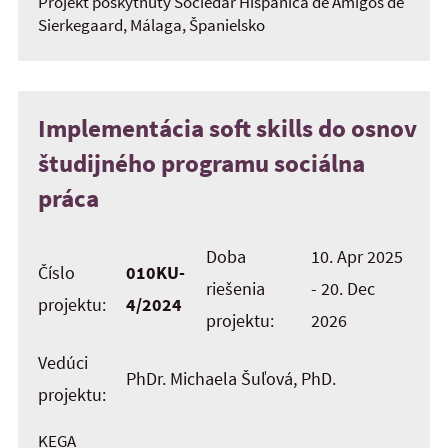
Projekt poskytnutý Sociedar Hispánica de Amigos de
Sierkegaard, Málaga, Španielsko
Implementácia soft skills do osnov
študijného programu sociálna
práca
Doba
10. Apr 2025
Číslo
010KU-
riešenia
- 20. Dec
projektu:
4/2024
projektu:
2026
Vedúci
PhDr. Michaela Šuľová, PhD.
projektu:
KEGA