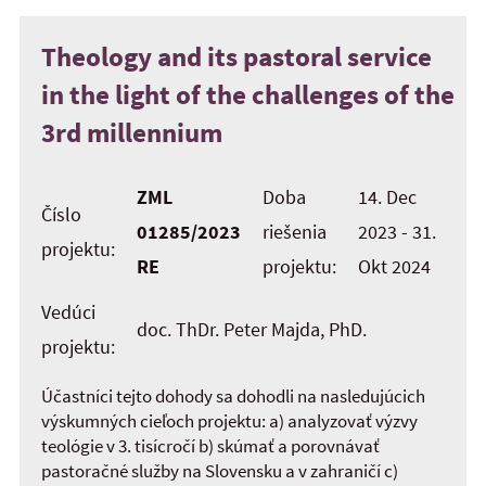
Theology and its pastoral service
in the light of the challenges of the
3rd millennium
ZML
Doba
14. Dec
Číslo
01285/2023
riešenia
2023 - 31.
projektu:
RE
projektu:
Okt 2024
Vedúci
doc. ThDr. Peter Majda, PhD.
projektu:
Účastníci tejto dohody sa dohodli na nasledujúcich
výskumných cieľoch projektu: a) analyzovať výzvy
teológie v 3. tisícročí b) skúmať a porovnávať
pastoračné služby na Slovensku a v zahraničí c)