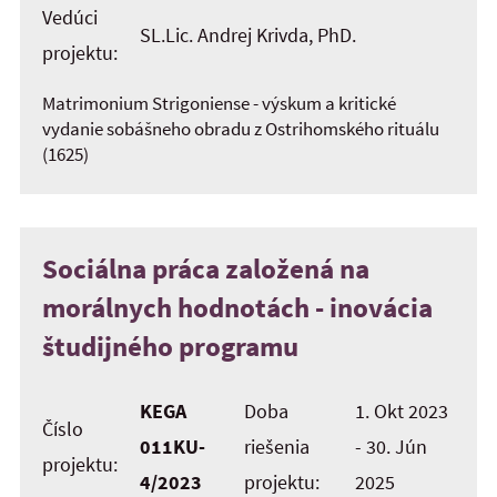
Vedúci
SL.Lic. Andrej Krivda, PhD.
projektu:
Matrimonium Strigoniense - výskum a kritické
vydanie sobášneho obradu z Ostrihomského rituálu
(1625)
Sociálna práca založená na
morálnych hodnotách - inovácia
študijného programu
KEGA
Doba
1. Okt 2023
Číslo
011KU-
riešenia
- 30. Jún
projektu:
4/2023
projektu:
2025