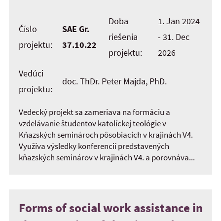
Doba
1. Jan 2024
Číslo
SAE Gr.
riešenia
- 31. Dec
projektu:
37.10.22
projektu:
2026
Vedúci
doc. ThDr. Peter Majda, PhD.
projektu:
Vedecký projekt sa zameriava na formáciu a
vzdelávanie študentov katolíckej teológie v
Kňazských seminároch pôsobiacich v krajinách V4.
Využíva výsledky konferencií predstavených
kňazských seminárov v krajinách V4. a porovnáva...
Forms of social work assistance in