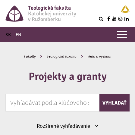
Teologická fakulta
Katolíckej univerzity
v Ružomberku
R
Hlavné menu
SK
EN
Fakulty
Teologická fakulta
Veda a výskum
Projekty a granty
Vyhľadávať podľa kľúčového slova
VYHĽADAŤ
Zobraziť
Rozšírené vyhľadávanie