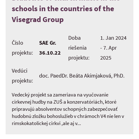
schools in the countries of the
Visegrad Group
Doba
1. Jan 2024
Číslo
SAE Gr.
riešenia
- 7. Apr
projektu:
36.10.22
projektu:
2025
Vedúci
doc. PaedDr. Beáta Akimjaková, PhD.
projektu:
Vedecký projekt sa zameriava na vyučovanie
cirkevnej hudby na ZUŠ a konzervatóriách, ktoré
pripravujú absolventov schopných zabezpečovať
hudobnú zložku bohoslužieb v chrámoch V4 nie len v
rímskokatolíckej cirkvi ,ale aj v...