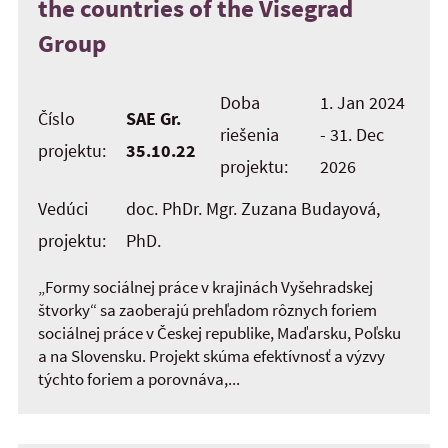
the countries of the Visegrad
Group
Doba
1. Jan 2024
Číslo
SAE Gr.
riešenia
- 31. Dec
projektu:
35.10.22
projektu:
2026
Vedúci
doc. PhDr. Mgr. Zuzana Budayová,
projektu:
PhD.
„Formy sociálnej práce v krajinách Vyšehradskej
štvorky“ sa zaoberajú prehľadom rôznych foriem
sociálnej práce v Českej republike, Maďarsku, Poľsku
a na Slovensku. Projekt skúma efektívnosť a výzvy
týchto foriem a porovnáva,...