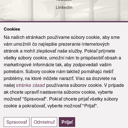
Linkedin
Cookies
Sledujte nás cez náš pravidelný newsletter
Na našich stránkach používame súbory cookie, aby sme
vám umožnili čo najlepšie prezeranie internetových
stránok a mohli zlepšovať naše služby. Pokiaľ prijmete
všetky súbory cookie, umožní nám to prispôsobiť obsah a
marketingové informácie tak, aby zodpovedali vašim
Odoslať
potrebám. Súbory cookie nám taktiež pomáhajú riešiť
problémy, na ktoré môžete naraziť. Viac sa dozviete na
našej
stránke zásad
používania súborov cookie. V prípade
© 2021-2026 ku.sk. Všetky práva vyhradené.
|
Ochrana osobných údajov
|
ak chcete upraviť nastavenia súborov cookie, vyberte
Vyhlásenie o prístupnosti
|
Admin
možnosť "Spravovať". Pokiaľ chcete prijať všetky súbory
This site is protected by reCAPTCHA and the Google
Privacy Policy
and
Terms of
cookie a pokračovať, vyberte možnosť "Prijať".
Service
apply.
Tvorba stránky WebCreators.sk
|
Webhosting
-
HostCreators
Spravovať
Odmietnuť
Prijať