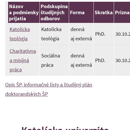
Názov
Podskupina
a podmienky
študijných
Forma
Skratka
Prizn
prijatia
odborov
Katolícka
Katolícka
denná
PhD.
30.10.
teológia
teológia
aj externá
Charitatívna
Sociálna
denná
a misijná
PhD.
30.10.
práca
aj externá
práca
Opis ŠP, informačné listy a študijný plán
doktorandských ŠP