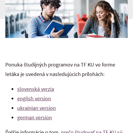
Ponuka študijných programov na TF KU vo forme
letáka je uvedená v nasledujúcich prílohách:
slovenská verzia
english version
ukrainian version
german version
Ďalšie informácie o tom,
prečo študovať na TF KU sú