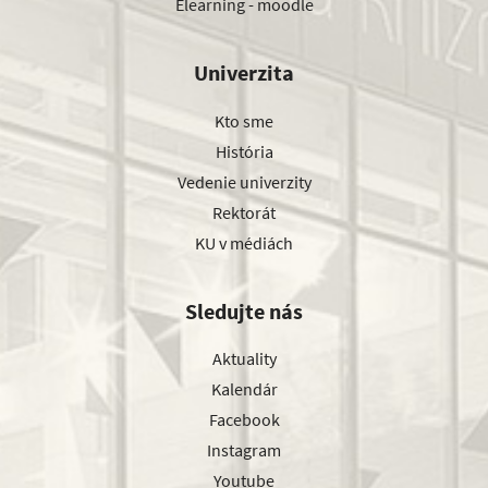
Elearning - moodle
Univerzita
Kto sme
História
Vedenie univerzity
Rektorát
KU v médiách
Sledujte nás
Aktuality
Kalendár
Facebook
Instagram
Youtube