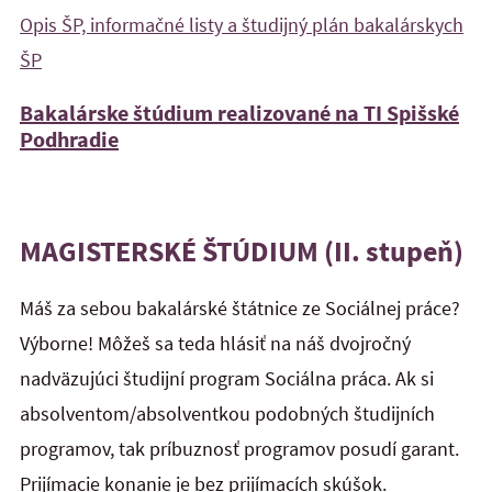
Opis ŠP, informačné listy a študijný plán bakalárskych
ŠP
Bakalárske štúdium realizované na TI Spišské
Podhradie
MAGISTERSKÉ ŠTÚDIUM (II. stupeň)
Máš za sebou bakalárské štátnice ze Sociálnej práce?
Výborne! Môžeš sa teda hlásiť na náš dvojročný
nadväzujúci študijní program Sociálna práca. Ak si
absolventom/absolventkou podobných študijních
programov, tak príbuznosť programov posudí garant.
Prijímacie konanie je bez prijímacích skúšok.