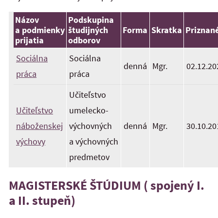
Názov
Podskupina
a podmienky
študijných
Forma
Skratka
Priznan
prijatia
odborov
Sociálna
Sociálna
denná
Mgr.
02.12.20
práca
práca
Učiteľstvo
Učiteľstvo
umelecko-
náboženskej
výchovných
denná
Mgr.
30.10.20
výchovy
a výchovných
predmetov
MAGISTERSKÉ ŠTÚDIUM ( spojený I.
a II. stupeň)