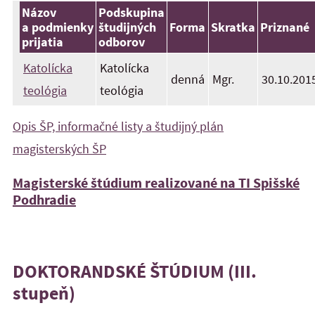
Názov
Podskupina
a podmienky
študijných
Forma
Skratka
Priznané
prijatia
odborov
Katolícka
Katolícka
denná
Mgr.
30.10.201
teológia
teológia
Opis ŠP, informačné listy a študijný plán
magisterských ŠP
Magisterské štúdium realizované na TI Spišské
Podhradie
DOKTORANDSKÉ ŠTÚDIUM (III.
stupeň)