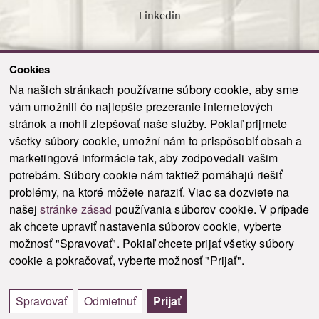
Linkedin
Cookies
Sledujte nás cez náš pravidelný newsletter
Na našich stránkach používame súbory cookie, aby sme
vám umožnili čo najlepšie prezeranie internetových
stránok a mohli zlepšovať naše služby. Pokiaľ prijmete
všetky súbory cookie, umožní nám to prispôsobiť obsah a
marketingové informácie tak, aby zodpovedali vašim
Odoslať
potrebám. Súbory cookie nám taktiež pomáhajú riešiť
problémy, na ktoré môžete naraziť. Viac sa dozviete na
našej
stránke zásad
používania súborov cookie. V prípade
© 2021-2026 ku.sk. Všetky práva vyhradené.
|
Ochrana osobných údajov
|
ak chcete upraviť nastavenia súborov cookie, vyberte
Vyhlásenie o prístupnosti
|
Admin
možnosť "Spravovať". Pokiaľ chcete prijať všetky súbory
This site is protected by reCAPTCHA and the Google
Privacy Policy
and
Terms of
cookie a pokračovať, vyberte možnosť "Prijať".
Service
apply.
Tvorba stránky WebCreators.sk
|
Webhosting
-
HostCreators
Spravovať
Odmietnuť
Prijať