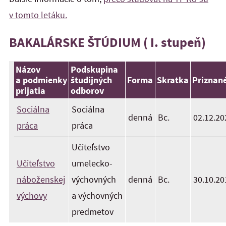
v tomto letáku.
BAKALÁRSKE ŠTÚDIUM ( I. stupeň)
Názov
Podskupina
a podmienky
študijných
Forma
Skratka
Priznan
prijatia
odborov
Sociálna
Sociálna
denná
Bc.
02.12.20
práca
práca
Učiteľstvo
Učiteľstvo
umelecko-
náboženskej
výchovných
denná
Bc.
30.10.20
výchovy
a výchovných
predmetov