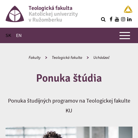
Teologická fakulta
Katolíckej univerzity
v Ružomberku
R
Hlavné menu
SK
EN
Fakulty
Teologická fakulta
Uchádzač
Ponuka štúdia
Ponuka študijných programov na Teologickej fakulte
KU