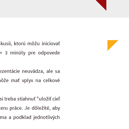
usii, ktorú môžu iniciovať
t + 3 minúty pre odpovede
ezentácie neuvádza, ale sa
môže mať vplyv na celkové
si treba stiahnuť "uložiť cieľ
eru práce. Je dôležité, aby
ísma a podklad jednotlivých