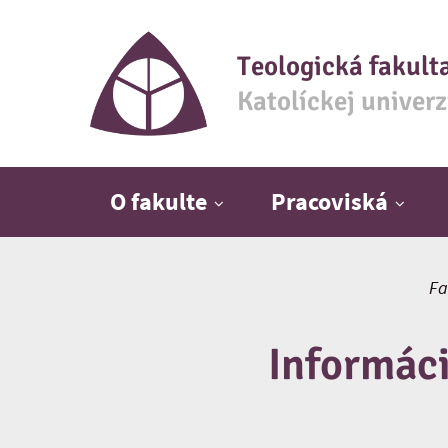
Teologická fakult
Katolíckej univer
Hlavné menu
O fakulte
Pracoviská
Fa
Informác