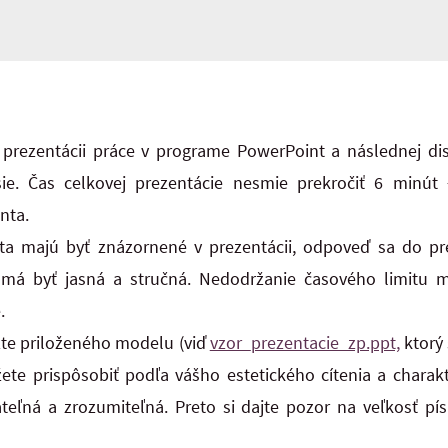
prezentácii práce v programe PowerPoint a následnej disk
isie. Čas celkovej prezentácie nesmie prekročiť 6 minú
nta.
ta majú byť znázornené v prezentácii, odpoveď sa do pr
má byť jasná a stručná. Nedodržanie časového limitu 
.
ržte priloženého modelu (viď
vzor_prezentacie_zp.ppt,
ktorý 
ete prispôsobiť podľa vášho estetického cítenia a charakt
ateľná a zrozumiteľná. Preto si dajte pozor na veľkosť p