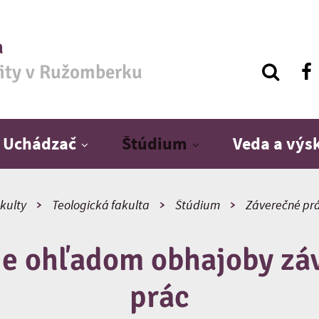
a
zity v Ružomberku
Uchádzač
Štúdium
Veda a vý
kulty
Teologická fakulta
Štúdium
Záverečné pr
ie ohľadom obhajoby zá
prác