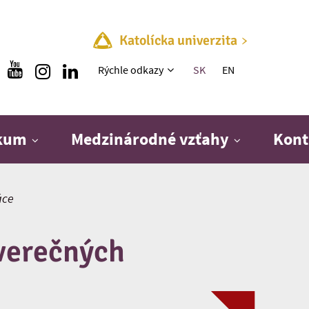
Katolícka univerzita
Rýchle menu
Rýchle odkazy
SK
EN
skum
Medzinárodné vzťahy
Kont
áce
verečných