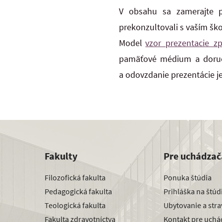
V obsahu sa zamerajte pr
prekonzultovali s vaším ško
Model
vzor_prezentacie_zp
pamäťové médium a doruč
a odovzdanie prezentácie j
Fakulty
Pre uchádzač
Filozofická fakulta
Ponuka štúdia
Pedagogická fakulta
Prihláška na štú
Teologická fakulta
Ubytovanie a str
Fakulta zdravotníctva
Kontakt pre uchá