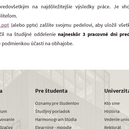
edovšetkým na najdôležitejšie výsledky práce. Je vh
liteľom.
.ppt
(alebo pptx) zašlite svojmu pedelovi, aby uložil vše
il na študijné oddelenie
najneskôr 3 pracovné dni pre
e podmienkou účasti na obhajobe.
a
Pre študenta
Univerzit
Oznamy pre študentov
Kto sme
dium
Študijný poriadok
História
avovanie
Harmonogram štúdia
Vedenie univ
dzačov
Elearning - moodle
Rektorát