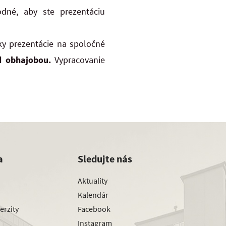
odné, aby ste prezentáciu
tky prezentácie na spoločné
d obhajobou.
Vypracovanie
a
Sledujte nás
Aktuality
Kalendár
erzity
Facebook
Instagram