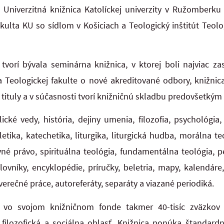
Univerzitná knižnica Katolíckej univerzity v Ružomberku 
kulta KU so sídlom v Košiciach a Teologický inštitút Teolo
vorí bývala seminárna knižnica, v ktorej boli najviac za
a Teologickej fakulte o nové akreditované odbory, knižnic
tituly a v súčasnosti tvorí knižničnú skladbu predovšetkým 
ické vedy, história, dejiny umenia, filozofia, psychológia,
tika, katechetika, liturgika, liturgická hudba, morálna te
né právo, spirituálna teológia, fundamentálna teológia, 
slovníky, encyklopédie, príručky, beletria, mapy, kalendáre
verečné práce, autoreferáty, separáty a viazané periodiká.
 vo svojom knižničnom fonde takmer 40-tisíc zväzkov 
filozofická a sociálna oblasť. Knižnica ponúka štandardn