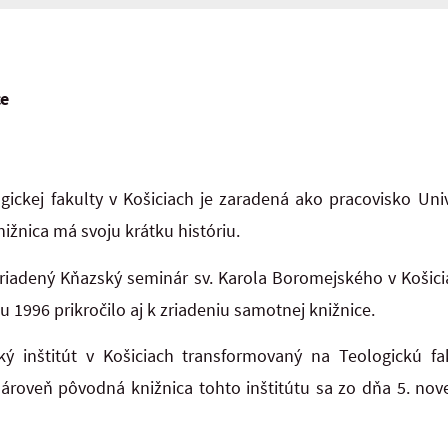
ce
ickej fakulty v Košiciach je zaradená ako pracovisko Unive
nižnica má svoju krátku históriu.
riadený Kňazský seminár sv. Karola Boromejského v Košici
ku 1996 prikročilo aj k zriadeniu samotnej knižnice.
ý inštitút v Košiciach transformovaný na Teologickú fa
ároveň pôvodná knižnica tohto inštitútu sa zo dňa 5. nov