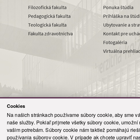
Filozofická fakulta
Ponuka štúdia
Pedagogická fakulta
Prihláška na štú
Teologická fakulta
Ubytovanie a str
Fakulta zdravotníctva
Kontakt pre uchá
Fotogaléria
Virtuálna prehlia
Cookies
Na našich stránkach používame súbory cookie, aby sme vám
naše služby. Pokiaľ prijmete všetky súbory cookie, umožní
© 2021-20
vašim potrebám. Súbory cookie nám taktiež pomáhajú riešiť
T
používania súborov cookie. V prípade ak chcete upraviť nas