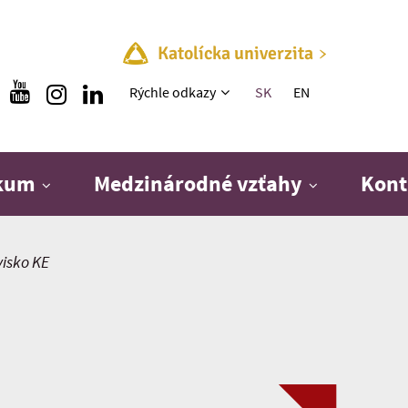
Katolícka univerzita
Rýchle menu
Rýchle odkazy
SK
EN
skum
Medzinárodné vzťahy
Kont
visko KE