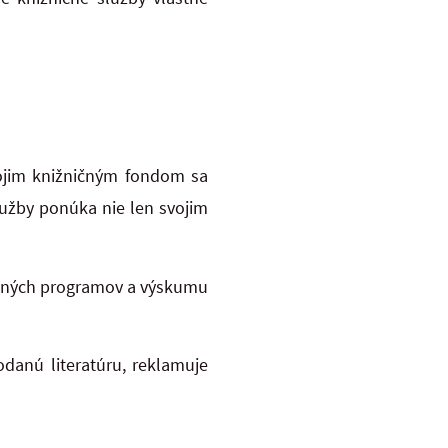
vojim knižničným fondom sa
lužby ponúka nie len svojim
dijných programov a výskumu
odanú literatúru, reklamuje