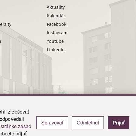
Aktuality
Kalendár
erzity
Facebook
Instagram
h
Youtube
Linkedin
hli zlepšovať
zodpovedali
Spravovať
Odmietnuť
Prijať
|
Admin
j
stránke zásad
y.
hcete prijať