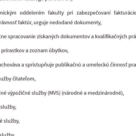
mickým oddelením fakulty pri zabezpečovaní fakturá
správnosť faktúr, urguje nedodané dokumenty,
ne spracovanie získaných dokumentov a kvalifikačných prá
 prírastkov a zoznam úbytkov,
e, uchováva a sprístupňuje publikačnú a umeleckú činnosť pr
lužby čitateľom,
čné výpožičné služby (MVS) (národné a medzinárodné),
služby,
é služby,
služby,