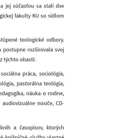
a jej súčasťou sa stali dve
gickej fakulty KU so sídlom
stúpené teologické odbory.
a postupne rozširovala svoj
z týchto obastí:
 sociálna práca, sociológia,
ológia, pastorálna teológia,
pedagogika, náuka o rodine,
, audiovizuálne nosiče, CD-
kníh a časopisov, ktorých
é knižničné služby vlastné