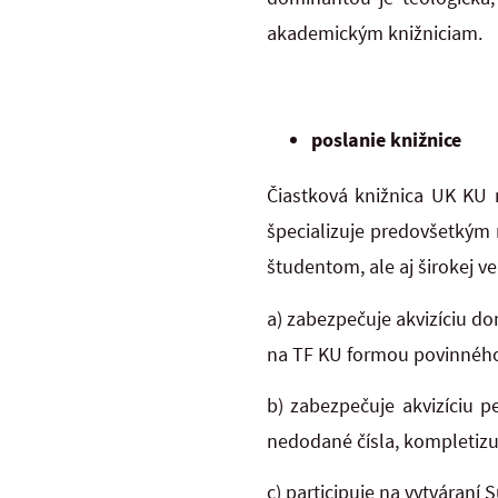
akademickým knižniciam.
poslanie knižnice
Čiastková knižnica UK KU 
špecializuje predovšetkým 
študentom, ale aj širokej ve
a) zabezpečuje akvizíciu d
na TF KU formou povinného
b) zabezpečuje akvizíciu p
nedodané čísla, kompletizu
c) participuje na vytváraní