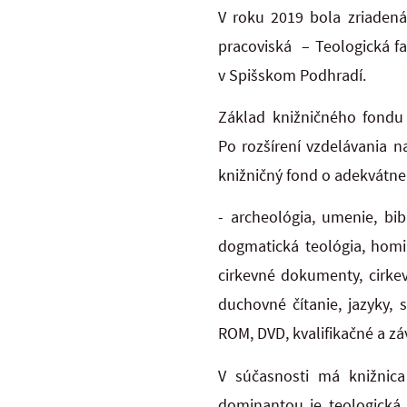
V roku 2019 bola zriadená 
pracoviská – Teologická fa
v Spišskom Podhradí.
Základ knižničného fondu t
Po rozšírení vzdelávania n
knižničný fond o adekvátne 
- archeológia, umenie, bibl
dogmatická teológia, homile
cirkevné dokumenty, cirkev
duchovné čítanie, jazyky, 
ROM, DVD, kvalifikačné a zá
V súčasnosti má knižnica
dominantou je teologická, 