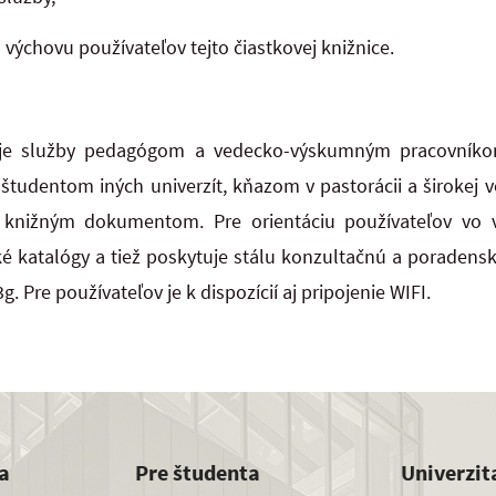
výchovu používateľov tejto čiastkovej knižnice.
voje služby pedagógom a vedecko-výskumným pracovníko
 študentom iných univerzít, kňazom v pastorácii a širokej v
 knižným dokumentom. Pre orientáciu používateľov vo 
ké katalógy a tiež poskytuje stálu konzultačnú a poradensk
g. Pre používateľov je k dispozícií aj pripojenie WIFI.
a
Pre študenta
Univerzit