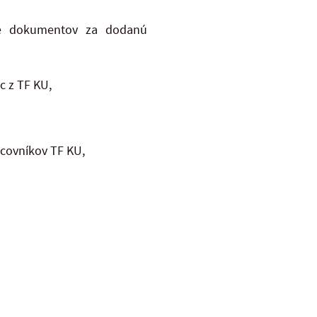
cie dokumentov za dodanú
c z TF KU,
acovníkov TF KU,