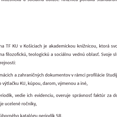
na TF KU v Košiciach je akademickou knižnicou, ktorá s
na filozofickú, teologickú a sociálnu vednú oblasť. Svoje s
rejnosti:
omácich a zahraničných dokumentov v rámci profilácie štu
 výtlačku KU, kúpou, darom, výmenou a iné,
eriodík, vedie ich evidenciu, overuje správnosť faktúr za d
je ucelené ročníky,
 Súborného katalógu periodík SR,