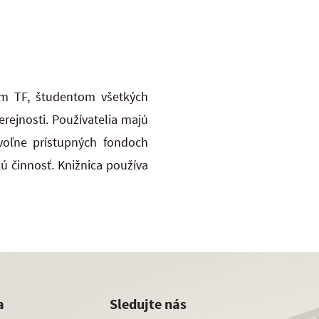
m TF, študentom všetkých
erejnosti. Používatelia majú
voľne prístupných fondoch
ú činnosť. Knižnica používa
a
Sledujte nás