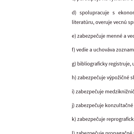
d) spolupracuje s ekono
literatúru, overuje vecnú 
e) zabezpečuje menné a vec
f) vedie a uchováva zoznam
g) bibliograficky registruj
h) zabezpečuje výpožičné s
i) zabezpečuje medziknižni
j) zabezpečuje konzultačné 
k) zabezpečuje reprografick
l) zabezpečuje propagačné 