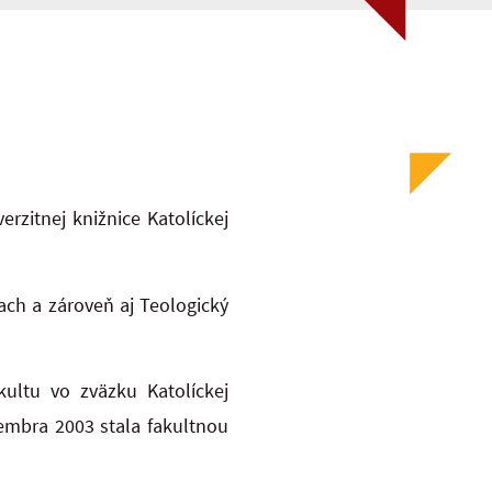
rzitnej knižnice Katolíckej
ach a zároveň aj Teologický
kultu vo zväzku Katolíckej
embra 2003 stala fakultnou