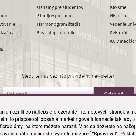
Oznamy pre študentov
Kto sme
dium
Študijný poriadok
História
avovanie
Harmonogram štúdia
Vedenie univ
dzačov
Elearning - moodle
Rektorát
KU v médiác
dka
Sledujte nás cez náš pravidelný newsletter
Odoslať
 umožnili čo najlepšie prezeranie internetových stránok a mo
 nám to prispôsobiť obsah a marketingové informácie tak, aby 
26 ku.sk. Všetky práva vyhradené.
|
Ochrana osobných údajov
|
Vyhlásenie o prístupnosti
 problémy, na ktoré môžete naraziť. Viac sa dozviete na naše
his site is protected by reCAPTCHA and the Google
Privacy Policy
and
Terms of Service
appl
tavenia súborov cookie, vyberte možnosť "Spravovať". Pokiaľ c
Tvorba stránky WebCreators.sk
|
Webhosting
-
HostCreators