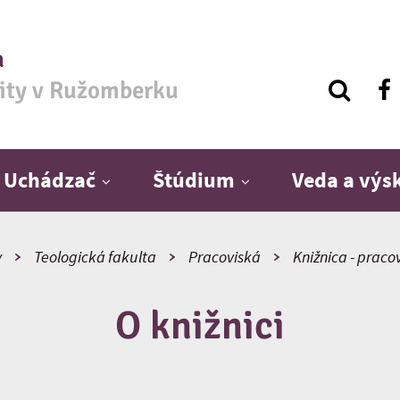
a
zity v Ružomberku
Uchádzač
Štúdium
Veda a vý
y
Teologická fakulta
Pracoviská
Knižnica - praco
O knižnici