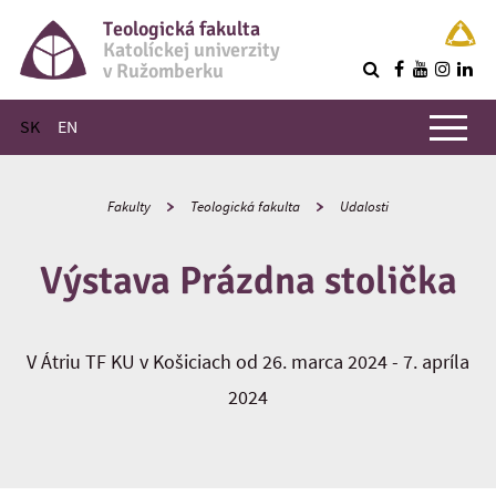
Teologická fakulta
Katolíckej univerzity
v Ružomberku
R
Hlavné menu
SK
EN
Fakulty
Teologická fakulta
Udalosti
Výstava Prázdna stolička
V Átriu TF KU v Košiciach od 26. marca 2024 - 7. apríla
2024