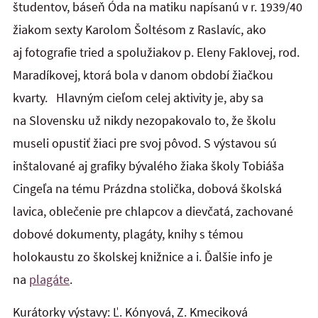
študentov, báseň Óda na matiku napísanú v r. 1939/40
žiakom sexty Karolom Šoltésom z Raslavíc, ako
aj fotografie tried a spolužiakov p. Eleny Faklovej, rod.
Maradíkovej, ktorá bola v danom období žiačkou
kvarty. Hlavným cieľom celej aktivity je, aby sa
na Slovensku už nikdy nezopakovalo to, že školu
museli opustiť žiaci pre svoj pôvod. S výstavou sú
inštalované aj grafiky bývalého žiaka školy Tobiáša
Cingeľa na tému Prázdna stolička, dobová školská
lavica, oblečenie pre chlapcov a dievčatá, zachované
dobové dokumenty, plagáty, knihy s témou
holokaustu zo školskej knižnice a i. Ďalšie info je
na
plagáte
.
Kurátorky výstavy: Ľ. Kónyová, Z. Kmeciková