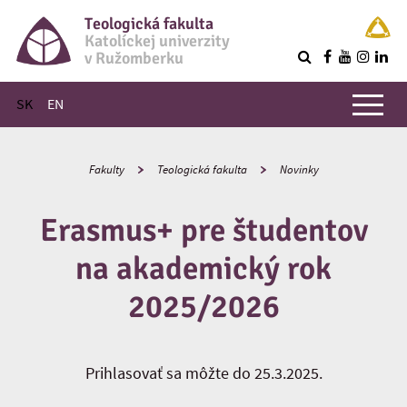
Teologická fakulta
Katolíckej univerzity
v Ružomberku
R
Hlavné menu
SK
EN
Fakulty
Teologická fakulta
Novinky
Erasmus+ pre študentov
na akademický rok
2025/2026
Prihlasovať sa môžte do 25.3.2025.