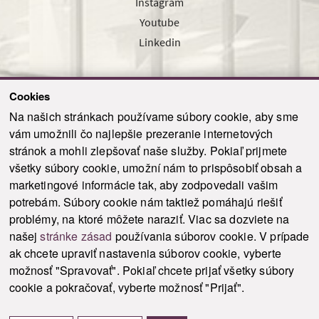
Instagram
Youtube
Linkedin
Cookies
Sledujte nás cez náš pravidelný newsletter
Na našich stránkach používame súbory cookie, aby sme
vám umožnili čo najlepšie prezeranie internetových
stránok a mohli zlepšovať naše služby. Pokiaľ prijmete
všetky súbory cookie, umožní nám to prispôsobiť obsah a
marketingové informácie tak, aby zodpovedali vašim
Odoslať
potrebám. Súbory cookie nám taktiež pomáhajú riešiť
problémy, na ktoré môžete naraziť. Viac sa dozviete na
našej
stránke zásad
používania súborov cookie. V prípade
© 2021-2026 ku.sk. Všetky práva vyhradené.
|
Ochrana osobných údajov
|
ak chcete upraviť nastavenia súborov cookie, vyberte
Vyhlásenie o prístupnosti
|
Admin
možnosť "Spravovať". Pokiaľ chcete prijať všetky súbory
This site is protected by reCAPTCHA and the Google
Privacy Policy
and
Terms of
cookie a pokračovať, vyberte možnosť "Prijať".
Service
apply.
Tvorba stránky WebCreators.sk
|
Webhosting
-
HostCreators