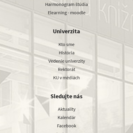
Harmonogram štúdia
Elearning - moodle
Univerzita
Kto sme
História
Vedenie univerzity
Rektorát
KU v médiách
Sledujte nás
Aktuality
Kalendár
Facebook