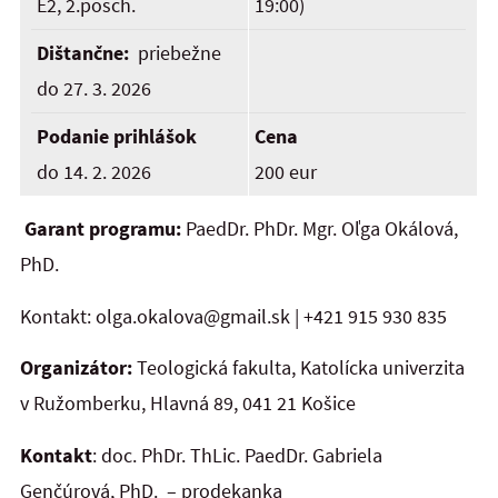
E2, 2.posch.
19:00)
Dištančne:
priebežne
do 27. 3. 2026
Podanie prihlášok
Cena
do 14. 2. 2026
200 eur
Garant programu:
PaedDr. PhDr. Mgr. Oľga Okálová,
PhD.
Kontakt: olga.okalova@gmail.sk | +421 915 930 835
Organizátor:
Teologická fakulta, Katolícka univerzita
v Ružomberku, Hlavná 89, 041 21 Košice
Kontakt
: doc. PhDr. ThLic. PaedDr. Gabriela
Genčúrová, PhD. – prodekanka