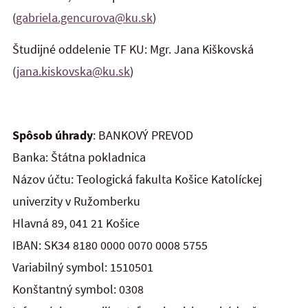
(
gabriela.gencurova@ku.sk
)
Študijné oddelenie TF KU: Mgr. Jana Kiškovská
(
jana.kiskovska@ku.sk
)
Spôsob úhrady
: BANKOVÝ PREVOD
Banka: Štátna pokladnica
Názov účtu: Teologická fakulta Košice Katolíckej
univerzity v Ružomberku
Hlavná 89, 041 21 Košice
IBAN: SK34 8180 0000 0070 0008 5755
Variabilný symbol: 1510501
Konštantný symbol: 0308