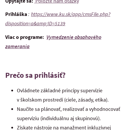
Opýtajte sa:
Položte nám otázky
Prihláška
:
https://www.ku.sk/app/cmsFile.php?
disposition=a&amp;ID=5139
Viac o programe:
Vymedzenie obsahového
zamerania
Prečo sa prihlásiť?
Ovládnete základné princípy supervízie
v školskom prostredí (ciele, zásady, etika).
Naučíte sa plánovať, realizovať a vyhodnocovať
supervíziu (individuálnu aj skupinovú).
Získate nástroje na manažment inkluzívnej