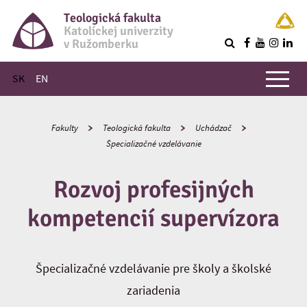
Teologická fakulta
Katolíckej univerzity
v Ružomberku
R
Hlavné menu
SK
EN
Fakulty
Teologická fakulta
Uchádzač
Špecializačné vzdelávanie
Rozvoj profesijných
kompetencií supervízora
Špecializačné vzdelávanie pre školy a školské
zariadenia