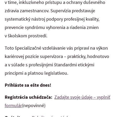
v tíme, inkluzívneho prístupu a ochrany duševného
zdravia zamestnancov. Supervízia predstavuje
systematický nástroj podpory profesijnej kvality,
prevencie syndrómu vyhorenia a riadenia zmien
v školskom prostredí.
Toto špecializačné vzdelávanie vás pripraví na výkon
kariérovej pozície supervízora – prakticky, hodnotovo
a v súlade s profesijnými štandardmi etickými
princípmi a platnou legislatívou.
Prihláste sa ešte dnes!
Registrácia uchádzača:
Zadajte svoje údaje – vyplniť
formulár
(nepovinné)