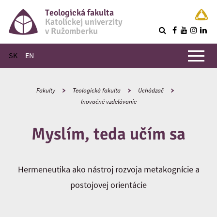
Teologická fakulta
Katolíckej univerzity
v Ružomberku
R
Hlavné menu
SK
EN
Fakulty
Teologická fakulta
Uchádzač
Inovačné vzdelávanie
Myslím, teda učím sa
Hermeneutika ako nástroj rozvoja metakognície a
postojovej orientácie