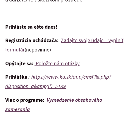
Prihláste sa ešte dnes!
Registrácia uchádzača:
Zadajte svoje údaje – vyplniť
formulár
(nepovinné)
Opýtajte sa:
Položte nám otázky
Prihláška
:
https://www.ku.sk/app/cmsFile.php?
disposition=a&amp;ID=5139
Viac o programe:
Vymedzenie obsahového
zamerania