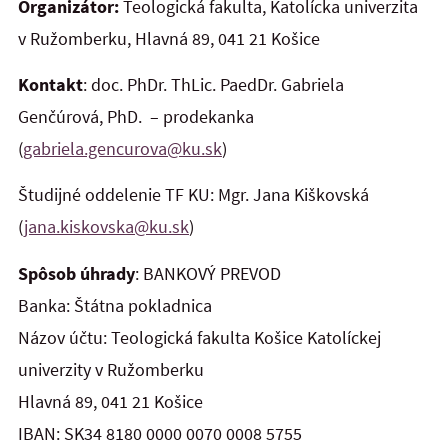
Organizátor:
Teologická fakulta, Katolícka univerzita
v Ružomberku, Hlavná 89, 041 21 Košice
Kontakt
: doc. PhDr. ThLic. PaedDr. Gabriela
Genčúrová, PhD. – prodekanka
(
gabriela.gencurova@ku.sk
)
Študijné oddelenie TF KU: Mgr. Jana Kiškovská
(
jana.kiskovska@ku.sk
)
Spôsob úhrady
: BANKOVÝ PREVOD
Banka: Štátna pokladnica
Názov účtu: Teologická fakulta Košice Katolíckej
univerzity v Ružomberku
Hlavná 89, 041 21 Košice
IBAN: SK34 8180 0000 0070 0008 5755