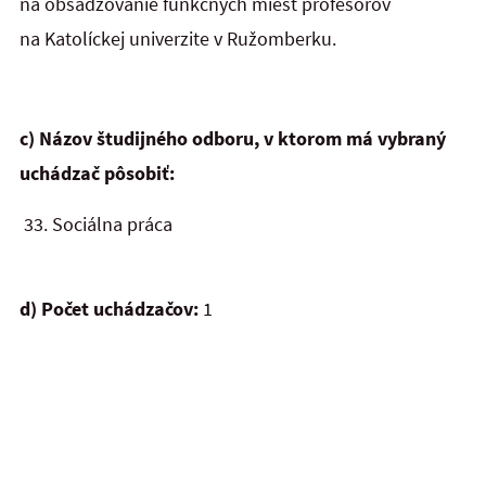
na obsadzovanie funkčných miest profesorov
na Katolíckej univerzite v Ružomberku.
c) Názov študijného odboru, v ktorom má vybraný
uchádzač pôsobiť:
33.
Sociálna práca
d) Počet uchádzačov:
1