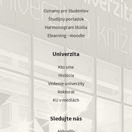
Oznamy pre študentov
Študijný poriadok
Harmonogram štúdia
Elearning - moodle
Univerzita
Kto sme
História
Vedenie univerzity
Rektorát
KU v médiách
Sledujte nás
Aktuality