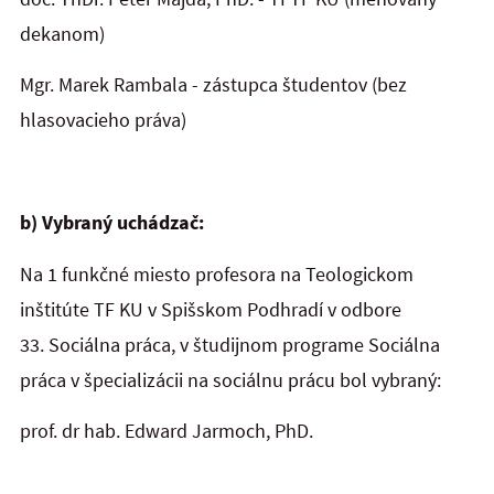
dekanom)
Mgr. Marek Rambala - zástupca študentov (bez
hlasovacieho práva)
b) Vybraný uchádzač:
Na
1 funkčné miesto profesora na Teologickom
inštitúte TF KU v Spišskom Podhradí
v odbore
33. Sociálna práca, v študijnom programe Sociálna
práca v špecializácii na sociálnu prácu bol vybraný:
prof. dr hab. Edward Jarmoch, PhD.