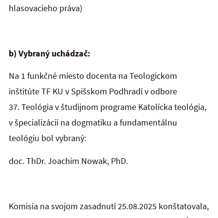
hlasovacieho práva)
b) Vybraný uchádzač:
Na
1 funkčné miesto docenta na Teologickom
inštitúte TF KU v Spišskom Podhradí
v odbore
37. Teológia v študijnom programe Katolícka teológia,
v špecializácii na dogmatiku a fundamentálnu
teológiu bol vybraný:
doc. ThDr. Joachim Nowak, PhD.
Komisia na svojom zasadnutí 25.08.2025 konštatovala,