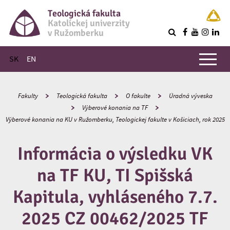
Teologická fakulta
Katolíckej univerzity
v Ružomberku
R
Hlavné menu
SK
EN
Fakulty
Teologická fakulta
O fakulte
Úradná výveska
Výberové konania na TF
Výberové konania na KU v Ružomberku, Teologickej fakulte v Košiciach, rok 2025
Informácia o výsledku VK
na TF KU, TI Spišská
Kapitula, vyhláseného 7.7.
2025 CZ 00462/2025 TF