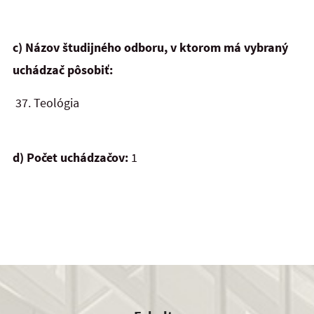
c) Názov študijného odboru, v ktorom má vybraný
uchádzač pôsobiť:
37.
Teológia
d) Počet uchádzačov:
1