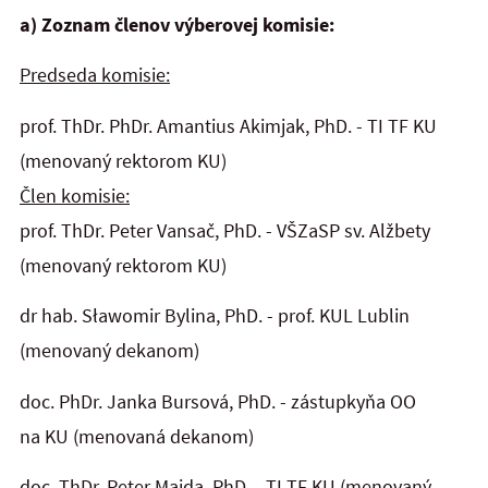
a) Zoznam členov výberovej komisie:
Predseda komisie:
prof. ThDr. PhDr. Amantius Akimjak, PhD. - TI TF KU
(menovaný rektorom KU)
Člen komisie:
prof. ThDr. Peter Vansač, PhD. - VŠZaSP sv. Alžbety
(menovaný rektorom KU)
dr hab. Sławomir Bylina, PhD. - prof. KUL Lublin
(menovaný dekanom)
doc. PhDr. Janka Bursová, PhD. - zástupkyňa OO
na KU (menovaná dekanom)
doc. ThDr. Peter Majda, PhD. - TI TF KU (menovaný