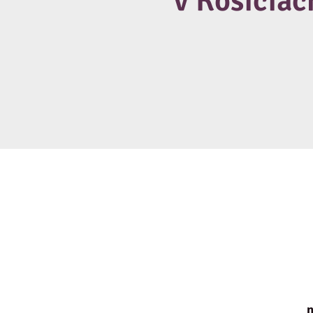
v Košiciac
n