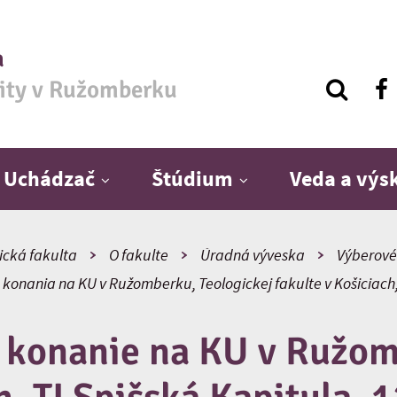
a
zity v Ružomberku
Uchádzač
Štúdium
Veda a vý
ická fakulta
O fakulte
Úradná výveska
Výberové
konania na KU v Ružomberku, Teologickej fakulte v Košiciach
 konanie na KU v Ružom