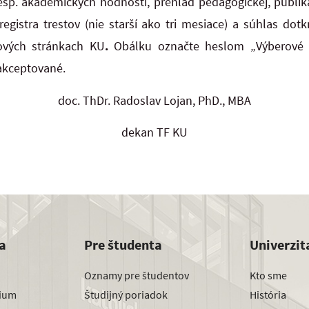
esp. akademických hodností, prehľad p
edagogickej, publi
registra trestov (nie starší ako tri mesiace)
a súhlas dotk
vých stránkach KU
.
Obálku označte heslom „Výberové 
akceptované.
doc. ThDr. Radoslav Lojan, PhD., MBA
dekan TF KU
a
Pre študenta
Univerzit
Oznamy pre študentov
Kto sme
dium
Študijný poriadok
História