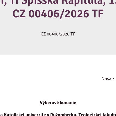
h, TI Spišská Kapitula, 
CZ 00406/2026 TF
CZ 00406/2026 TF
Naša z
Výberové konanie
a Katolíckej univerzite v Ružomberku, Teologickej fakult