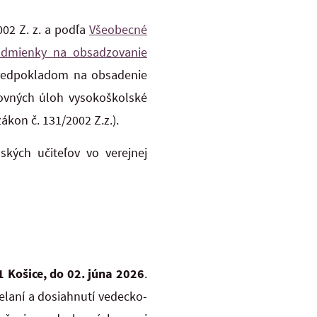
02 Z. z. a podľa
Všeobecné
podmienky na obsadzovanie
redpokladom na obsadenie
covných úloh vysokoškolské
zákon č. 131/2002 Z.z.).
ských učiteľov vo verejnej
 Košice, do
02. júna 2026
.
elaní a dosiahnutí vedecko-