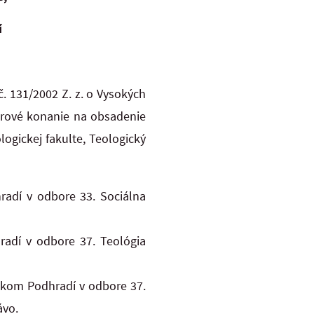
í
č. 131/2002 Z. z. o Vysokých
erové konanie na obsadenie
ogickej fakulte, Teologický
radí
v odbore 33. Sociálna
radí
v odbore 37. Teológia
šskom Podhradí
v odbore 37.
ávo.