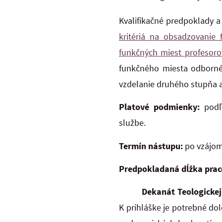
Kvalifikačné predpoklady a
kritériá na obsadzovanie
funkčných miest profesoro
funkčného miesta odbornéh
vzdelanie druhého stupňa a
Platové podmienky:
podľ
službe.
Termín nástupu:
po vzájo
Predpokladaná dĺžka pra
Dekanát Teologickej
K prihláške je potrebné do