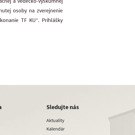
kačnej a vedecko-výskumnej
nutej osoby na zverejnenie
konanie TF KU“. Prihlášky
a
Sledujte nás
Aktuality
Kalendár