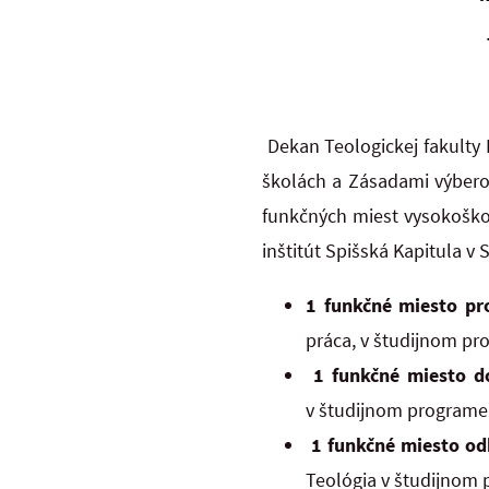
Dekan Teologickej fakulty 
školách a Zásadami výberov
funkčných miest vysokoškol
inštitút Spišská Kapitul
1 funkčné miesto pr
práca, v študijnom pro
1 funkčné miesto 
v študijnom programe K
1 funkčné miesto o
Teológia v študijnom p