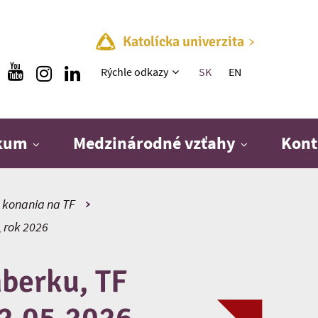
Katolícka univerzita
Rýchle menu
Rýchle odkazy
SK
EN
skum
Medzinárodné vzťahy
Kont
 konania na TF
, rok 2026
berku, TF