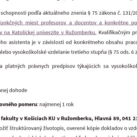
 schopnosti podľa aktuálneho znenia § 75 zákona č. 131/20
 funkčných miest profesorov a docentov a konkrétne 
v na Katolíckej univerzite v Ružomberku.
Kvalifikačným p
o asistenta je v závislosti od konkrétneho obsahu pra
lebo vysokoškolské vzdelanie tretieho stupňa (
§ 75 ods. 6 
a platných právnych predpisov týkajúcich sa vysokoškol
mnej dohode
covného pomeru
: najmenej 1 rok
 fakulty v Košiciach KU v Ružomberku, Hlavná 89, 041 21
ložiť štruktúrovaný životopis, overené kópie dokladov o vzd