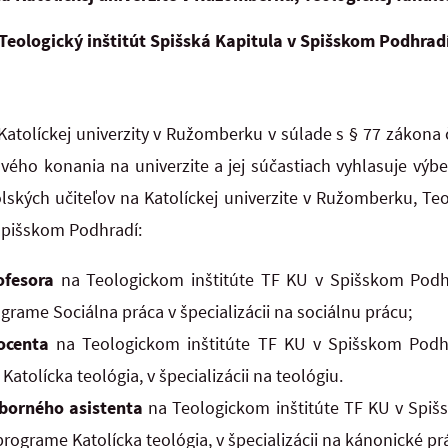
Teologický inštitút Spišská Kapitula v Spišskom Podhrad
Katolíckej univerzity v Ružomberku v súlade s § 77 zákona 
ého konania na univerzite a jej súčastiach vyhlasuje výb
ských učiteľov na Katolíckej univerzite v Ružomberku, Teol
a v Spišskom Podhradí:
ofesora
na Teologickom inštitúte TF KU v Spišskom Podh
grame Sociálna práca v špecializácii na sociálnu prácu;
docenta
na Teologickom inštitúte TF KU v Spišskom Podh
atolícka teológia, v špecializácii na teológiu.
dborného asistenta
na Teologickom inštitúte TF KU v Spi
rograme Katolícka teológia, v špecializácii na kánonické pr