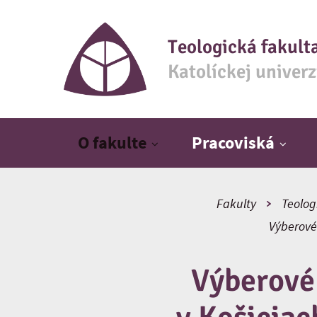
Teologická fakult
Katolíckej univer
Hlavné menu
O fakulte
Pracoviská
Fakulty
Teolog
Výberové 
Výberové