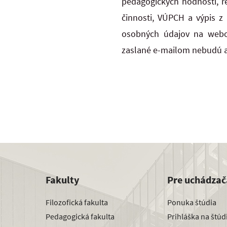
pedagogických hodností, r
činnosti,
VÚPCH
a výpis z 
osobných údajov na webo
zaslané e-mailom nebudú 
Fakulty
Pre uchádzač
Filozofická fakulta
Ponuka štúdia
Pedagogická fakulta
Prihláška na štú