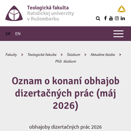
Teologická fakulta
Katolíckej univerzity
v Ružomberku
R
Hlavné menu
SK
EN
Fakulty
Teologická fakulta
Štúdium
Aktuálne štúdia
PhD. štúdium
Oznam o konaní obhajob
dizertačných prác (máj
2026)
obhajoby dizertačných prác 2026