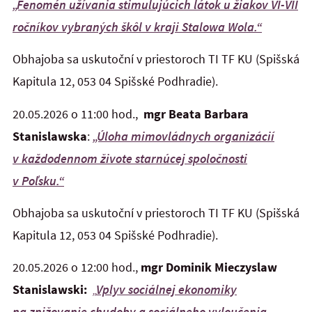
„Fenomén užívania stimulujúcich látok u žiakov VI-VII
ročníkov vybraných škôl v kraji Stalowa Wola.“
Obhajoba sa uskutoční v priestoroch TI TF KU (Spišská
Kapitula 12, 053 04 Spišské Podhradie).
20.05.2026 o 11:00 hod.,
mgr Beata Barbara
Stanislawska
:
„Úloha mimovládnych organizácií
v každodennom živote starnúcej spoločnosti
v Poľsku.“
Obhajoba sa uskutoční v priestoroch TI TF KU (Spišská
Kapitula 12, 053 04 Spišské Podhradie).
20.05.2026 o 12:00 hod.,
mgr Dominik Mieczyslaw
Stanislawski:
„
Vplyv sociálnej ekonomiky
na znižovanie chudoby a sociálneho vyloučenia