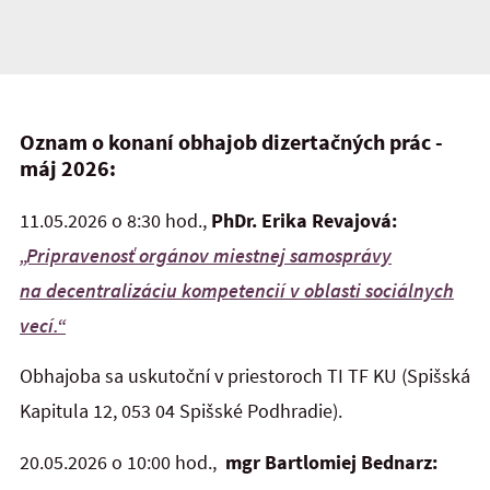
Oznam o konaní obhajob dizertačných prác -
máj 2026:
11.05.2026 o 8:30 hod.,
PhDr. Erika Revajová:
„Pripravenosť orgánov miestnej samosprávy
na decentralizáciu kompetencií v oblasti sociálnych
vecí.“
Obhajoba sa uskutoční v priestoroch TI TF KU (Spišská
Kapitula 12, 053 04 Spišské Podhradie).
20.05.2026 o 10:00 hod.,
mgr Bartlomiej Bednarz: