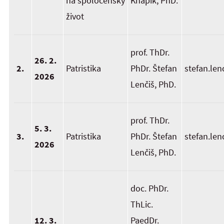
na spoločensky
Knapík, PhD.
život
prof. ThDr.
26. 2.
2.
Patristika
PhDr. Štefan
stefan.len
2026
Lenčiš, PhD.
prof. ThDr.
5. 3.
3.
Patristika
PhDr. Štefan
stefan.len
2026
Lenčiš, PhD.
doc. PhDr.
ThLic.
12. 3.
PaedDr.