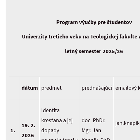
Program výučby pre študentov
Univerzity tretieho veku na Teologickej fakulte 
letný semester 2025/26
dátum
predmet
prednášajúci
emailový 
Identita
kresťana a jej
doc. PhDr.
jan.knapi
19. 2.
1.
dopady
Mgr. Ján
2026