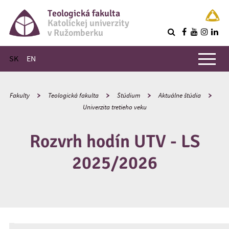
Teologická fakulta
Katolíckej univerzity
v Ružomberku
R
Hlavné menu
SK
EN
Fakulty
Teologická fakulta
Štúdium
Aktuálne štúdia
Univerzita tretieho veku
Rozvrh hodín UTV - LS
2025/2026