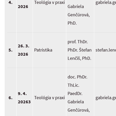
4.
Teológia v praxi
gabriela.
2026
Gabriela
Genčúrová,
PhD.
prof. ThDr.
26. 3.
5.
Patristika
PhDr. Štefan
stefan.len
2026
Lenčiš, PhD.
doc. PhDr.
ThLic.
9. 4.
PaedDr.
6.
Teológia v praxi
gabriela.
20263
Gabriela
Genčúrová,