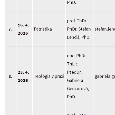
PhD.
prof. ThDr.
16. 4.
7.
Patristika
PhDr. Štefan
stefan.len
2026
Lenčiš, PhD.
doc. PhDr.
ThLic.
23. 4.
PaedDr.
8.
Teológia v praxi
gabriela.
2026
Gabriela
Genčúrová,
PhD.