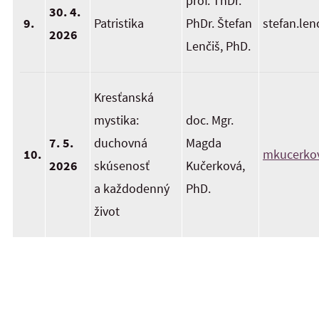
prof. ThDr.
30. 4.
9.
Patristika
PhDr. Štefan
stefan.len
2026
Lenčiš, PhD.
Kresťanská
mystika:
doc. Mgr.
7. 5.
duchovná
Magda
10.
mkucerko
2026
skúsenosť
Kučerková,
a každodenný
PhD.
život