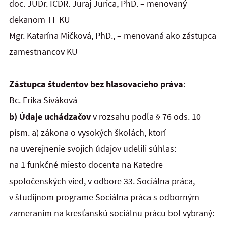
doc. JUDr. ICDR. Juraj Jurica, PhD. – menovaný
dekanom TF KU
Mgr. Katarína Mičková, PhD., – menovaná ako zástupca
zamestnancov KU
Zástupca študentov bez hlasovacieho práva
:
Bc. Erika Siváková
b) Údaje uchádzačov
v rozsahu podľa § 76 ods. 10
písm. a) zákona o vysokých školách, ktorí
na uverejnenie svojich údajov udelili súhlas:
na 1 funkčné miesto docenta na Katedre
spoločenských vied, v odbore 33. Sociálna práca,
v študijnom programe Sociálna práca s odborným
zameraním na kresťanskú sociálnu prácu bol vybraný: