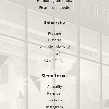
Harmonogram štúdia
Elearning - moodle
Univerzita
Kto sme
História
Vedenie univerzity
Rektorát
KU v médiách
Sledujte nás
Aktuality
Kalendár
Facebook
Instagram