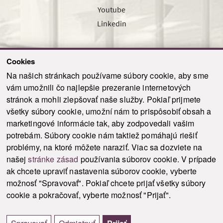
Youtube
Linkedin
Cookies
Sledujte nás cez náš pravidelný newsletter
Na našich stránkach používame súbory cookie, aby sme
vám umožnili čo najlepšie prezeranie internetových
stránok a mohli zlepšovať naše služby. Pokiaľ prijmete
všetky súbory cookie, umožní nám to prispôsobiť obsah a
marketingové informácie tak, aby zodpovedali vašim
Odoslať
potrebám. Súbory cookie nám taktiež pomáhajú riešiť
problémy, na ktoré môžete naraziť. Viac sa dozviete na
našej
stránke zásad
používania súborov cookie. V prípade
© 2021-2026 ku.sk. Všetky práva vyhradené.
|
Ochrana osobných údajov
|
ak chcete upraviť nastavenia súborov cookie, vyberte
Vyhlásenie o prístupnosti
|
Admin
možnosť "Spravovať". Pokiaľ chcete prijať všetky súbory
This site is protected by reCAPTCHA and the Google
Privacy Policy
and
Terms of
cookie a pokračovať, vyberte možnosť "Prijať".
Service
apply.
Tvorba stránky WebCreators.sk
|
Webhosting
-
HostCreators