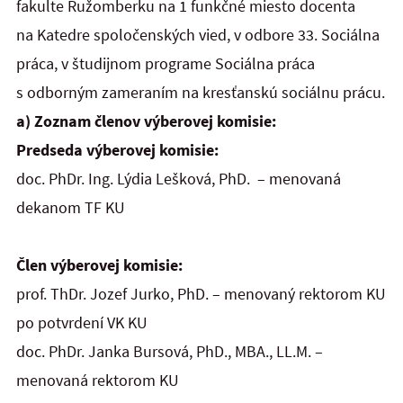
fakulte Ružomberku na 1 funkčné miesto docenta
na Katedre spoločenských vied, v odbore 33. Sociálna
práca, v študijnom programe Sociálna práca
s odborným zameraním na kresťanskú sociálnu prácu.
a) Zoznam členov výberovej komisie:
Predseda výberovej komisie:
doc. PhDr. Ing. Lýdia Lešková, PhD. – menovaná
dekanom TF KU
Člen výberovej komisie:
prof. ThDr. Jozef Jurko, PhD. – menovaný rektorom KU
po potvrdení VK KU
doc. PhDr. Janka Bursová, PhD., MBA., LL.M. –
menovaná rektorom KU