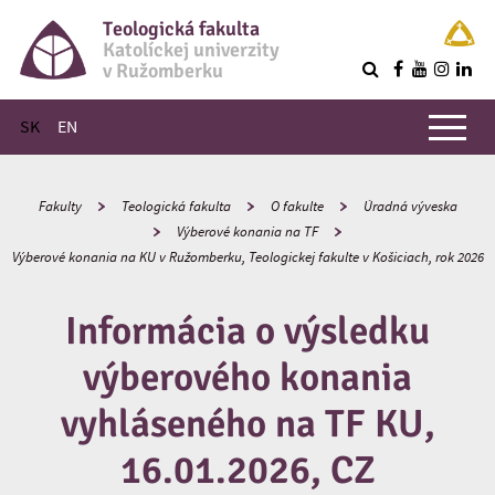
Teologická fakulta
Katolíckej univerzity
v Ružomberku
R
Hlavné menu
SK
EN
Fakulty
Teologická fakulta
O fakulte
Úradná výveska
Výberové konania na TF
Výberové konania na KU v Ružomberku, Teologickej fakulte v Košiciach, rok 2026
Informácia o výsledku
výberového konania
vyhláseného na TF KU,
16.01.2026, CZ