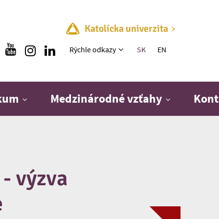
Katolícka univerzita
Rýchle menu
Rýchle odkazy
SK
EN
skum
Medzinárodné vzťahy
Kont
 - výzva
e