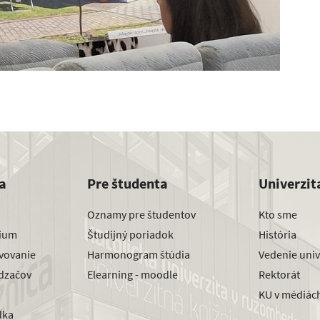
a
Pre študenta
Univerzit
Oznamy pre študentov
Kto sme
dium
Študijný poriadok
História
avovanie
Harmonogram štúdia
Vedenie univ
dzačov
Elearning - moodle
Rektorát
KU v médiác
dka