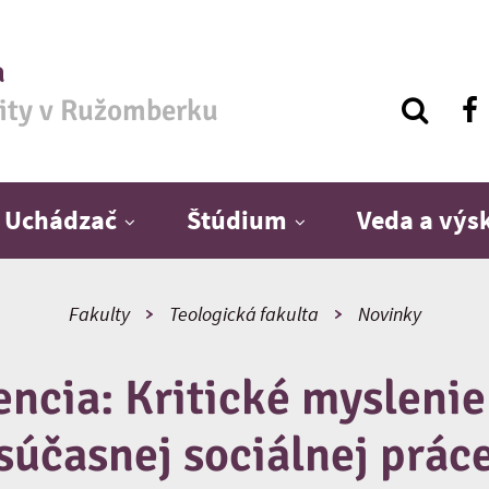
a
zity v Ružomberku
Uchádzač
Štúdium
Veda a vý
Fakulty
Teologická fakulta
Novinky
ncia: Kritické myslenie
súčasnej sociálnej prác