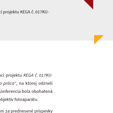
i projektu KEGA č. 017KU-
mci projektu
KEGA č. 017KU-
na práca“
, na ktorej odzneli
 Konferencia bola obohatená
objektív fotoaparátu.
cim za prednesené príspevky