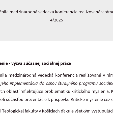
čnila medzinárodná vedecká konferencia realizovaná v rámc
4/2025
enie - výzva súčasnej sociálnej práce
nila medzinárodná vedecká konferencia realizovaná v rá
a jeho implementácia do osnov študijného programu sociál
ch oblastí reflektujúce problematiku kritického myslenia.
 boli súčasťou prezentácie k príspevku Kritické myslenie cez 
 Teologickej fakulty v Košiciach ďakuje všetkým vystupujú