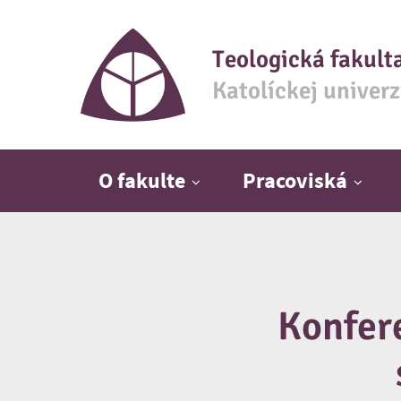
Teologická fakult
Katolíckej univer
Hlavné menu
O fakulte
Pracoviská
Konfere