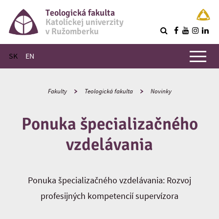
Teologická fakulta
Katolíckej univerzity
v Ružomberku
R
Hlavné menu
SK
EN
Fakulty
Teologická fakulta
Novinky
Ponuka špecializačného
vzdelávania
Ponuka špecializačného vzdelávania: Rozvoj
profesijných kompetencií supervízora