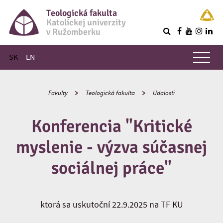
Teologická fakulta
Katolíckej univerzity
v Ružomberku
R
Hlavné menu
SK
EN
Fakulty
Teologická fakulta
Udalosti
Konferencia "Kritické
myslenie - výzva súčasnej
sociálnej práce"
ktorá sa uskutoční 22.9.2025 na TF KU