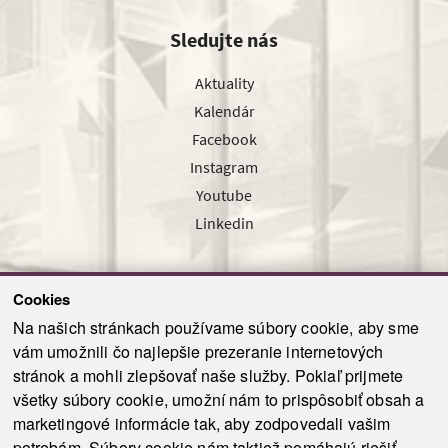
Sledujte nás
Aktuality
Kalendár
Facebook
Instagram
Youtube
Linkedin
Cookies
Sledujte nás cez náš pravidelný newsletter
Na našich stránkach používame súbory cookie, aby sme
vám umožnili čo najlepšie prezeranie internetových
stránok a mohli zlepšovať naše služby. Pokiaľ prijmete
všetky súbory cookie, umožní nám to prispôsobiť obsah a
marketingové informácie tak, aby zodpovedali vašim
Odoslať
potrebám. Súbory cookie nám taktiež pomáhajú riešiť