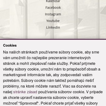
Kalendár
Facebook
Instagram
Youtube
Linkedin
Cookies
Sledujte nás cez náš pravidelný newsletter
Na našich stránkach používame súbory cookie, aby sme
vám umožnili čo najlepšie prezeranie internetových
stránok a mohli zlepšovať naše služby. Pokiaľ prijmete
všetky súbory cookie, umožní nám to prispôsobiť obsah a
marketingové informácie tak, aby zodpovedali vašim
Odoslať
potrebám. Súbory cookie nám taktiež pomáhajú riešiť
problémy, na ktoré môžete naraziť. Viac sa dozviete na
našej
stránke zásad
používania súborov cookie. V prípade
© 2021-2026 ku.sk. Všetky práva vyhradené.
|
Ochrana osobných údajov
|
ak chcete upraviť nastavenia súborov cookie, vyberte
Vyhlásenie o prístupnosti
|
Admin
možnosť "Spravovať". Pokiaľ chcete prijať všetky súbory
This site is protected by reCAPTCHA and the Google
Privacy Policy
and
Terms of