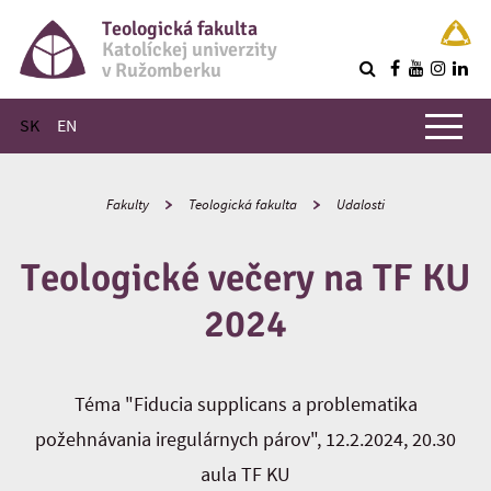
Teologická fakulta
Katolíckej univerzity
v Ružomberku
R
Hlavné menu
SK
EN
Fakulty
Teologická fakulta
Udalosti
Teologické večery na TF KU
2024
Téma "Fiducia supplicans a problematika
požehnávania iregulárnych párov", 12.2.2024, 20.30
aula TF KU