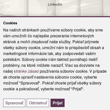
Linkedin
Cookies
Sledujte nás cez náš pravidelný newsletter
Na našich stránkach používame súbory cookie, aby sme
vám umožnili čo najlepšie prezeranie internetových
stránok a mohli zlepšovať naše služby. Pokiaľ prijmete
všetky súbory cookie, umožní nám to prispôsobiť obsah a
marketingové informácie tak, aby zodpovedali vašim
Odoslať
potrebám. Súbory cookie nám taktiež pomáhajú riešiť
problémy, na ktoré môžete naraziť. Viac sa dozviete na
našej
stránke zásad
používania súborov cookie. V prípade
© 2021-2026 ku.sk. Všetky práva vyhradené.
|
Ochrana osobných údajov
|
ak chcete upraviť nastavenia súborov cookie, vyberte
Vyhlásenie o prístupnosti
|
Admin
možnosť "Spravovať". Pokiaľ chcete prijať všetky súbory
This site is protected by reCAPTCHA and the Google
Privacy Policy
and
Terms of
cookie a pokračovať, vyberte možnosť "Prijať".
Service
apply.
Tvorba stránky WebCreators.sk
|
Webhosting
-
HostCreators
Spravovať
Odmietnuť
Prijať