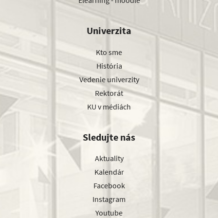
Elearning - moodle
Univerzita
Kto sme
História
Vedenie univerzity
Rektorát
KU v médiách
Sledujte nás
Aktuality
Kalendár
Facebook
Instagram
Youtube