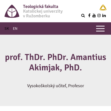
Teologická fakulta
Katolíckej univerzity
v Ružomberku
R
Hlavné menu
SK
EN
prof. ThDr. PhDr. Amantius
Akimjak, PhD.
Vysokoškolský učiteľ, Profesor