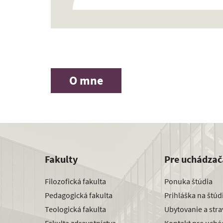
O mne
Fakulty
Pre uchádzač
Filozofická fakulta
Ponuka štúdia
Pedagogická fakulta
Prihláška na štú
Teologická fakulta
Ubytovanie a str
Fakulta zdravotníctva
Kontakt pre uchá