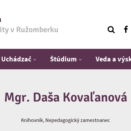
a
zity v Ružomberku
Uchádzač
Štúdium
Veda a vý
Mgr. Daša Kovaľanová
Knihovník, Nepedagogický zamestnanec