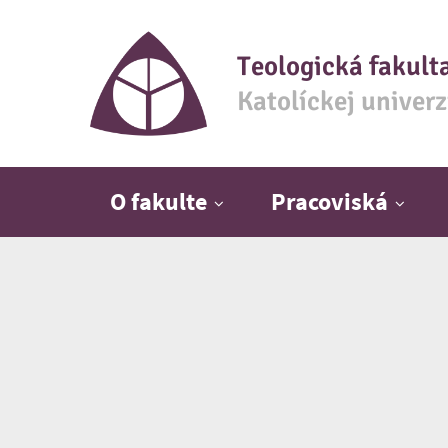
Teologická fakult
Katolíckej univer
Hlavné menu
O fakulte
Pracoviská