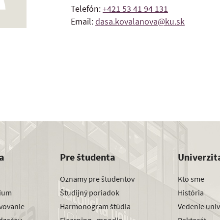
Telefón:
+421 53 41 94 131
Email:
dasa.kovalanova@ku.sk
a
Pre študenta
Univerzit
Oznamy pre študentov
Kto sme
dium
Študijný poriadok
História
avovanie
Harmonogram štúdia
Vedenie univ
dzačov
Elearning - moodle
Rektorát