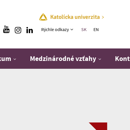
Katolícka univerzita
Rýchle menu
Rýchle odkazy
SK
EN
skum
Medzinárodné vzťahy
Kont