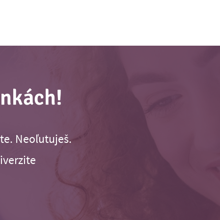
inkách!
te. Neoľutuješ.
iverzite