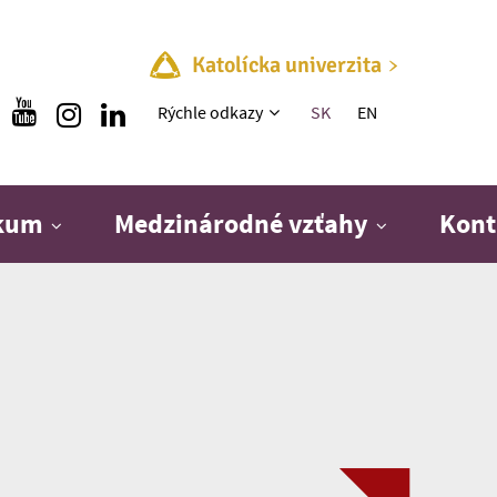
Katolícka univerzita
Rýchle menu
Rýchle odkazy
SK
EN
skum
Medzinárodné vzťahy
Kont