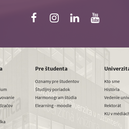
a
Pre študenta
Univerzit
Oznamy pre študentov
Kto sme
dium
Študijný poriadok
História
avovanie
Harmonogram štúdia
Vedenie univ
dzačov
Elearning - moodle
Rektorát
KU v médiác
dka