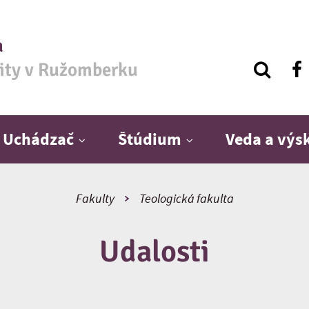
a
zity v Ružomberku
Uchádzač
Štúdium
Veda a vý
Fakulty
Teologická fakulta
Udalosti