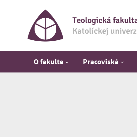
Teologická fakult
Katolíckej univer
Hlavné menu
O fakulte
Pracoviská