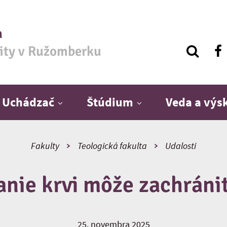
a
zity v Ružomberku
Uchádzač
Štúdium
Veda a vý
Fakulty
Teologická fakulta
Udalosti
nie krvi môže zachrániť
25. novembra 2025