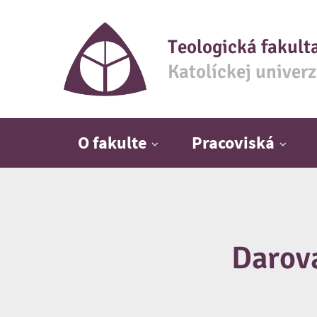
Teologická fakult
Katolíckej univer
Hlavné menu
O fakulte
Pracoviská
Darova