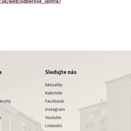
r.sk/web/odberove_centra?
a
Sledujte nás
Aktuality
Kalendár
erzity
Facebook
Instagram
h
Youtube
Linkedin