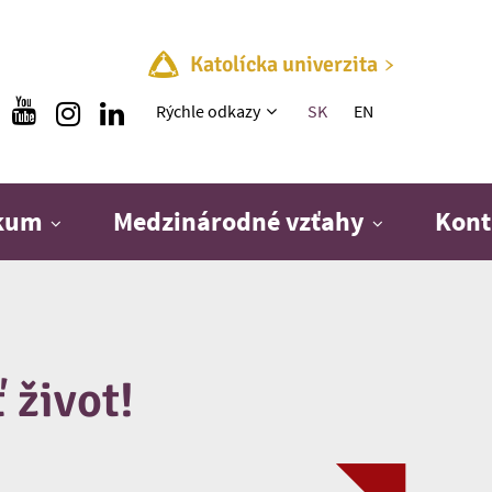
Katolícka univerzita
Rýchle menu
Rýchle odkazy
SK
EN
skum
Medzinárodné vzťahy
Kont
 život!