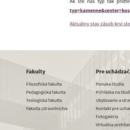
Ak ste náš typ tak príďt
typ=kamenne&center=kos
Aktuálny stav zásob krvi sle
Fakulty
Pre uchádzač
Filozofická fakulta
Ponuka štúdia
Pedagogická fakulta
Prihláška na štú
Teologická fakulta
Ubytovanie a str
Fakulta zdravotníctva
Kontakt pre uchá
Fotogaléria
Virtuálna prehlia