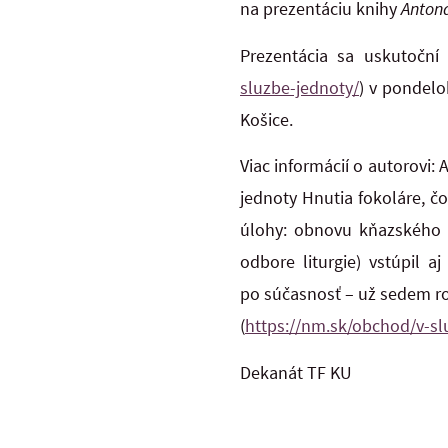
na prezentáciu knihy
Anton
Prezentácia sa uskutoční
sluzbe-jednoty/
) v pondelo
Košice.
Viac informácií o autorovi: 
jednoty Hnutia fokoláre, č
úlohy: obnovu kňazského se
odbore liturgie) vstúpil 
po súčasnosť – už sedem ro
(
https://nm.sk/obchod/v-sl
Dekanát TF KU