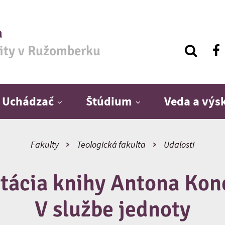
a
zity v Ružomberku
Uchádzač
Štúdium
Veda a vý
Fakulty
Teologická fakulta
Udalosti
tácia knihy Antona Ko
V službe jednoty