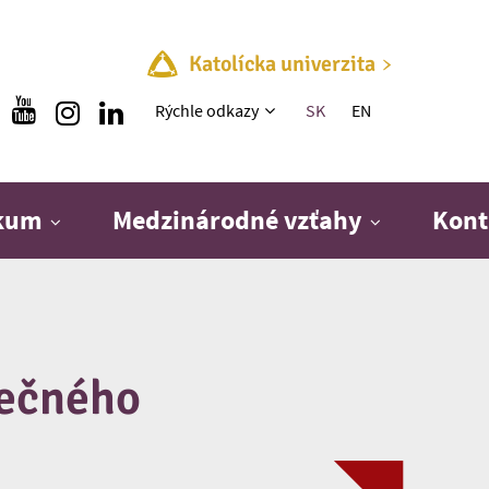
Katolícka univerzita
Rýchle menu
Rýchle odkazy
SK
EN
skum
Medzinárodné vzťahy
Kont
nečného