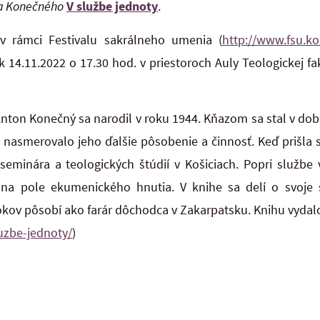
a Konečného
V službe jednoty
.
 v rámci Festivalu sakrálneho umenia (
http://www.fsu.ko
k 14.11.2022 o 17.30 hod. v priestoroch Auly Teologickej fa
Anton Konečný sa narodil v roku 1944. Kňazom sa stal v dobe t
o nasmerovalo jeho ďalšie pôsobenie a činnosť. Keď prišla
minára a teologických štúdií v Košiciach. Popri službe v
aj na pole ekumenického hnutia. V knihe sa delí o svoje
kov pôsobí ako farár dôchodca v Zakarpatsku. Knihu vydal
uzbe-jednoty/
)