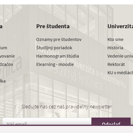
a
Pre študenta
Univerzit
Oznamy pre študentov
Kto sme
dium
Študijný poriadok
História
avovanie
Harmonogram štúdia
Vedenie univ
dzačov
Elearning - moodle
Rektorát
KU v médiác
dka
Sledujte nás cez náš pravidelný newsletter
Odoslať