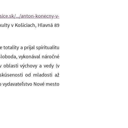
sice.sk/.../anton-konecny-v-
kulty v Košiciach, Hlavná 89
otality a prijal spiritualitu
 sloboda, vykonával náročné
 oblasti výchovy a vedy (v
 skúsenosti od mladosti až
o vydavateľstvo Nové mesto