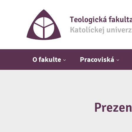
Teologická fakult
Katolíckej univer
Hlavné menu
O fakulte
Pracoviská
Prezen