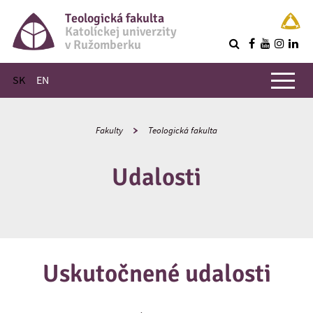
Teologická fakulta
Katolíckej univerzity
v Ružomberku
R
Hlavné menu
SK
EN
Fakulty
Teologická fakulta
Udalosti
Uskutočnené udalosti