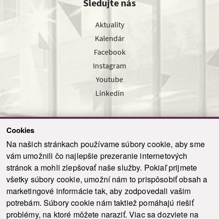
Sledujte nás
Aktuality
Kalendár
Facebook
Instagram
Youtube
Linkedin
Cookies
Sledujte nás cez náš pravidelný newsletter
Na našich stránkach používame súbory cookie, aby sme
vám umožnili čo najlepšie prezeranie internetových
stránok a mohli zlepšovať naše služby. Pokiaľ prijmete
všetky súbory cookie, umožní nám to prispôsobiť obsah a
marketingové informácie tak, aby zodpovedali vašim
Odoslať
potrebám. Súbory cookie nám taktiež pomáhajú riešiť
problémy, na ktoré môžete naraziť. Viac sa dozviete na