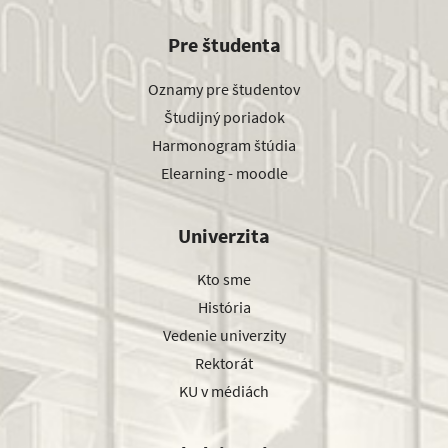
Pre študenta
Oznamy pre študentov
Študijný poriadok
Harmonogram štúdia
Elearning - moodle
Univerzita
Kto sme
História
Vedenie univerzity
Rektorát
KU v médiách