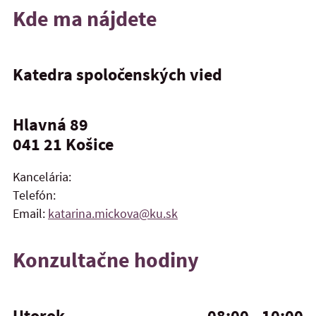
Kde ma nájdete
Katedra spoločenských vied
Hlavná 89
041 21 Košice
Kancelária:
Telefón:
Email:
katarina.mickova@ku.sk
Konzultačne hodiny
Utorok
08:00 - 10:00