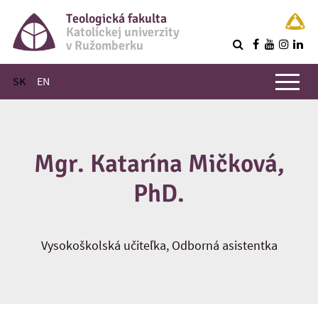
Teologická fakulta
Katolíckej univerzity
v Ružomberku
R
Hlavné menu
SK
EN
Mgr. Katarína Mičková,
PhD.
Vysokoškolská učiteľka, Odborná asistentka