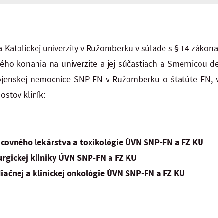
 Katolíckej univerzity v Ružomberku v súlade s § 14 zákona
ho konania na univerzite a jej súčastiach a Smernicou de
vojenskej nemocnice SNP-FN v Ružomberku o štatúte FN, 
ostov kliník:
acovného lekárstva a toxikológie ÚVN SNP-FN a FZ KU
urgickej kliniky ÚVN SNP-FN a FZ KU
diačnej a klinickej onkológie ÚVN SNP-FN a FZ KU