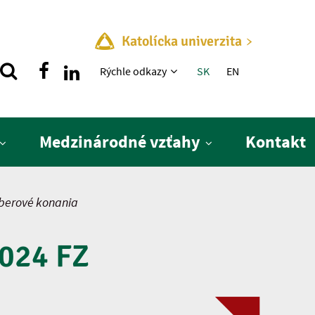
Katolícka univerzita
Rýchle menu
Rýchle odkazy
SK
EN
Medzinárodné vzťahy
Kontakt
berové konania
024 FZ