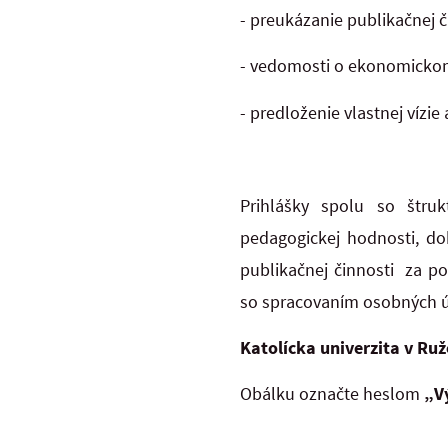
- preukázanie publikačnej č
- vedomosti o ekonomickom
- predloženie vlastnej vízie
Prihlášky spolu so štru
pedagogickej hodnosti, do
publikačnej činnosti za p
so spracovaním osobných 
Katolícka univerzita v Ru
Obálku označte heslom
„V