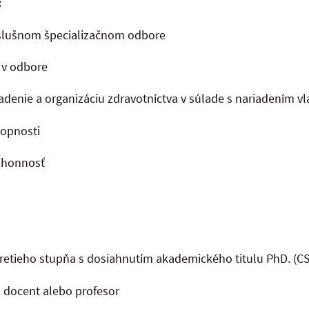
:
príslušnom špecializačnom odbore
 v odbore
adenie a organizáciu zdravotníctva v súlade s nariadením vl
hopnosti
zúhonnosť
tretieho stupňa s dosiahnutím akademického titulu PhD. (CS
l docent alebo profesor