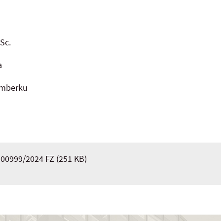
Sc.
a
žomberku
 00999/2024 FZ
(251 KB)