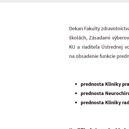
Dekan Fakulty zdravotníctva
školách, Zásadami výberové
KU a riaditeľa Ústrednej 
na obsadenie funkcie predn
prednosta Kliniky pr
prednosta Neurochir
prednosta Kliniky ra