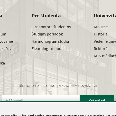
a
Pre študenta
Univerzit
Oznamy pre študentov
Kto sme
dium
Študijný poriadok
História
avovanie
Harmonogram štúdia
Vedenie univ
dzačov
Elearning - moodle
Rektorát
KU v médiác
dka
Sledujte nás cez náš pravidelný newsletter
Odoslať
 umožnili čo najlepšie prezeranie internetových stránok a mo