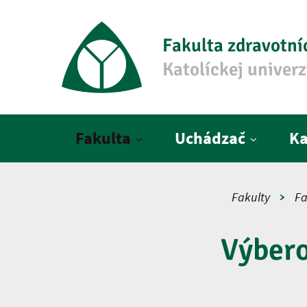
Fakulta zdravotní
Katolíckej univer
Hlavné menu
Fakulta
Uchádzač
Ka
Fakulty
Fa
Výber