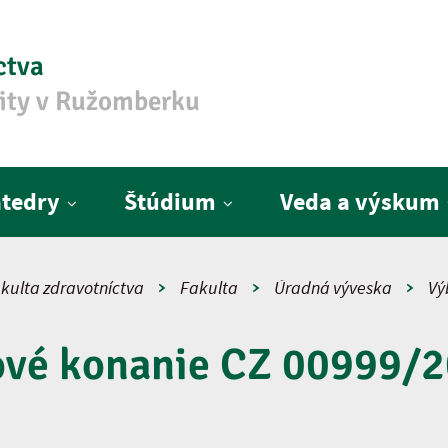
ctva
zity v Ružomberku
tedry
Štúdium
Veda a výskum
kulta zdravotníctva
Fakulta
Úradná výveska
Vý
ové konanie CZ 00999/2