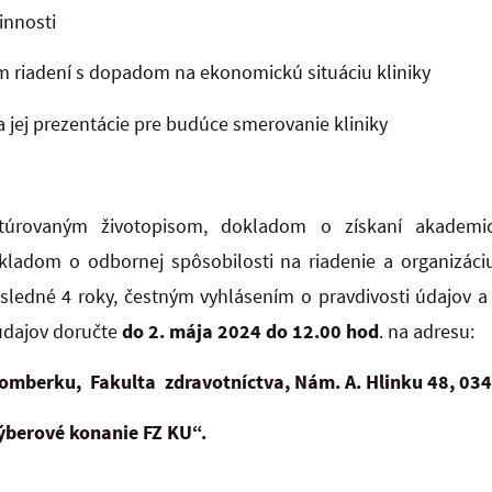
innosti
 riadení s dopadom na ekonomickú situáciu kliniky
 a jej prezentácie pre budúce smerovanie kliniky
ktúrovaným životopisom, dokladom o získaní akademi
kladom o odbornej spôsobilosti na riadenie a organizáci
osledné 4 roky, čestným vyhlásením o pravdivosti údajov 
údajov doručte
do 2. mája 2024 do 12.00 hod
. na adresu:
žomberku, Fakulta zdravotníctva, Nám. A. Hlinku 48, 0
ýberové konanie FZ KU“.