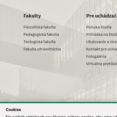
Fakulty
Pre uchádzač
Filozofická fakulta
Ponuka štúdia
Pedagogická fakulta
Prihláška na štú
Teologická fakulta
Ubytovanie a str
Fakulta zdravotníctva
Kontakt pre uchá
Fotogaléria
Virtuálna prehlia
Cookies
Na našich stránkach používame súbory cookie, aby sme vám