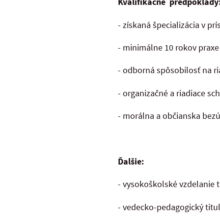
Kvalifikačné predpoklady
- získaná špecializácia v 
- minimálne 10 rokov praxe
- odborná spôsobilosť na ri
- organizačné a riadiace sc
- morálna a občianska be
Ďalšie:
- vysokoškolské vzdelanie 
- vedecko-pedagogický titu