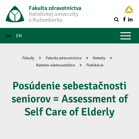
Fakulta zdravotníctva
Katolíckej univerzity
v Ružomberku
R
Hlavné menu
SK
EN
Fakulty
Fakulta zdravotníctva
Katedry
Katedra ošetrovateľstva
Publikácie
Posúdenie sebestačnosti
seniorov = Assessment of
Self Care of Elderly