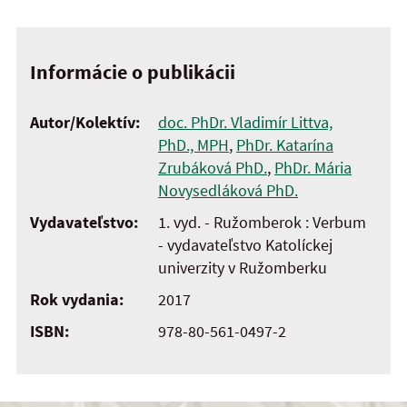
Informácie o publikácii
Autor/Kolektív:
doc. PhDr. Vladimír Littva,
PhD., MPH
,
PhDr. Katarína
Zrubáková PhD.
,
PhDr. Mária
Novysedláková PhD.
Vydavateľstvo:
1. vyd. - Ružomberok : Verbum
- vydavateľstvo Katolíckej
univerzity v Ružomberku
Rok vydania:
2017
ISBN:
978-80-561-0497-2