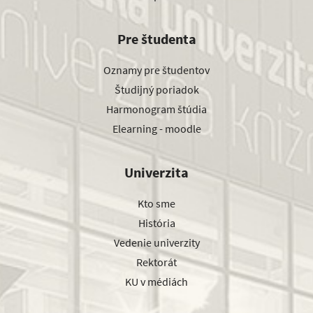
Pre študenta
Oznamy pre študentov
Študijný poriadok
Harmonogram štúdia
Elearning - moodle
Univerzita
Kto sme
História
Vedenie univerzity
Rektorát
KU v médiách