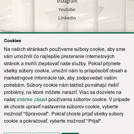
Instagram
Youtube
Linkedin
Cookies
Sledujte nás cez náš pravidelný newsletter
Na našich stránkach používame súbory cookie, aby sme
vám umožnili čo najlepšie prezeranie internetových
stránok a mohli zlepšovať naše služby. Pokiaľ prijmete
všetky súbory cookie, umožní nám to prispôsobiť obsah a
marketingové informácie tak, aby zodpovedali vašim
Odoslať
potrebám. Súbory cookie nám taktiež pomáhajú riešiť
problémy, na ktoré môžete naraziť. Viac sa dozviete na
našej
stránke zásad
používania súborov cookie. V prípade
© 2021-2026 ku.sk. Všetky práva vyhradené.
|
Ochrana osobných údajov
|
ak chcete upraviť nastavenia súborov cookie, vyberte
Vyhlásenie o prístupnosti
|
Admin
možnosť "Spravovať". Pokiaľ chcete prijať všetky súbory
This site is protected by reCAPTCHA and the Google
Privacy Policy
and
Terms of
cookie a pokračovať, vyberte možnosť "Prijať".
Service
apply.
Tvorba stránky WebCreators.sk
|
Webhosting
-
HostCreators