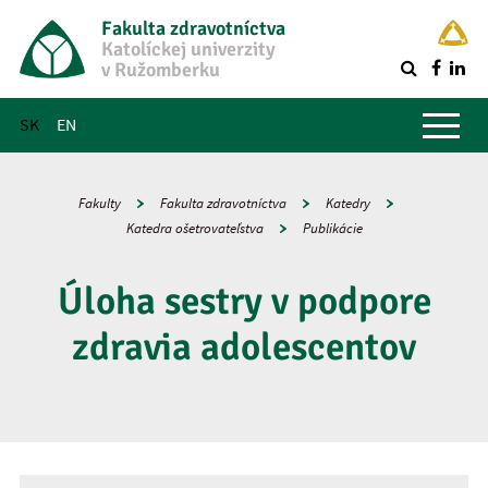
Fakulta zdravotníctva
Katolíckej univerzity
v Ružomberku
R
Hlavné menu
SK
EN
Fakulty
Fakulta zdravotníctva
Katedry
Katedra ošetrovateľstva
Publikácie
Úloha sestry v podpore
zdravia adolescentov