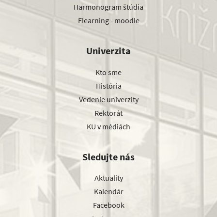
Harmonogram štúdia
Elearning - moodle
Univerzita
Kto sme
História
Vedenie univerzity
Rektorát
KU v médiách
Sledujte nás
Aktuality
Kalendár
Facebook