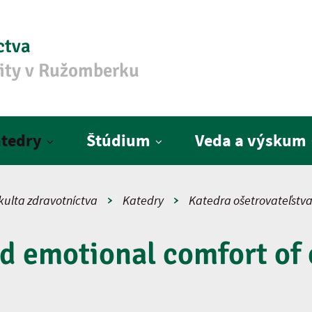
ctva
zity v Ružomberku
tedry
Štúdium
Veda a výskum
kulta zdravotníctva
Katedry
Katedra ošetrovateľstv
d emotional comfort of 