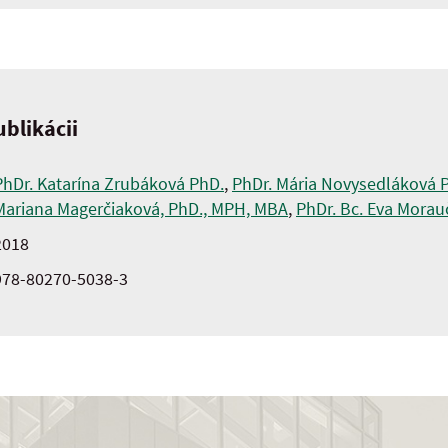
blikácii
PhDr. Katarína Zrubáková PhD.
,
PhDr. Mária Novysedláková 
Mariana Magerčiaková, PhD., MPH, MBA
,
PhDr. Bc. Eva Morau
2018
978-80270-5038-3