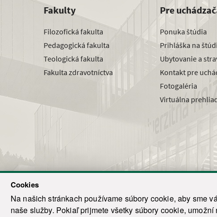
Fakulty
Pre uchádzač
Filozofická fakulta
Ponuka štúdia
Pedagogická fakulta
Prihláška na štú
Teologická fakulta
Ubytovanie a str
Fakulta zdravotníctva
Kontakt pre uchá
Fotogaléria
Virtuálna prehlia
Cookies
Na našich stránkach používame súbory cookie, aby sme vám
naše služby. Pokiaľ prijmete všetky súbory cookie, umožní
© 2021-20