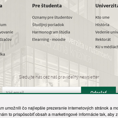
a
Pre študenta
Univerzit
Oznamy pre študentov
Kto sme
dium
Študijný poriadok
História
avovanie
Harmonogram štúdia
Vedenie univ
dzačov
Elearning - moodle
Rektorát
KU v médiác
dka
Sledujte nás cez náš pravidelný newsletter
Odoslať
 umožnili čo najlepšie prezeranie internetových stránok a mo
 nám to prispôsobiť obsah a marketingové informácie tak, aby 
26 ku.sk. Všetky práva vyhradené.
|
Ochrana osobných údajov
|
Vyhlásenie o prístupnosti