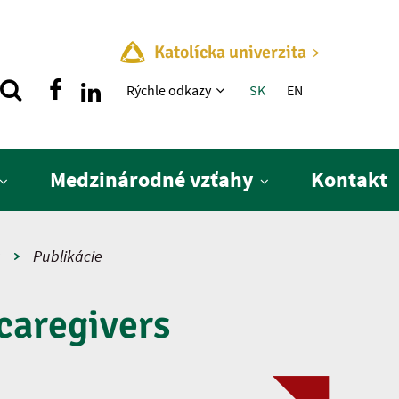
Katolícka univerzita
Rýchle menu
Rýchle odkazy
SK
EN
Medzinárodné vzťahy
Kontakt
a
Publikácie
caregivers