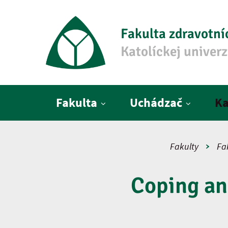
Fakulta zdravotní
Katolíckej univer
Hlavné menu
Fakulta
Uchádzač
Ka
Fakulty
Fa
Coping an