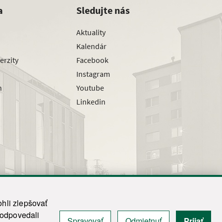
a
Sledujte nás
Aktuality
Kalendár
erzity
Facebook
Instagram
h
Youtube
Linkedin
hli zlepšovať
zodpovedali
Spravovať
Odmietnuť
Prijať
|
Admin