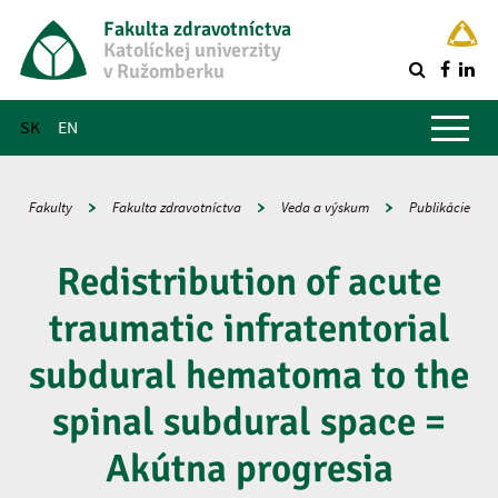
Fakulta zdravotníctva
Katolíckej univerzity
v Ružomberku
R
Hlavné menu
SK
EN
Fakulty
Fakulta zdravotníctva
Veda a výskum
Publikácie
Redistribution of acute
traumatic infratentorial
subdural hematoma to the
spinal subdural space =
Akútna progresia