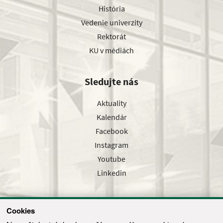
História
Vedenie univerzity
Rektorát
KU v médiách
Sledujte nás
Aktuality
Kalendár
Facebook
Instagram
Youtube
Linkedin
Cookies
Sledujte nás cez náš pravidelný newsletter