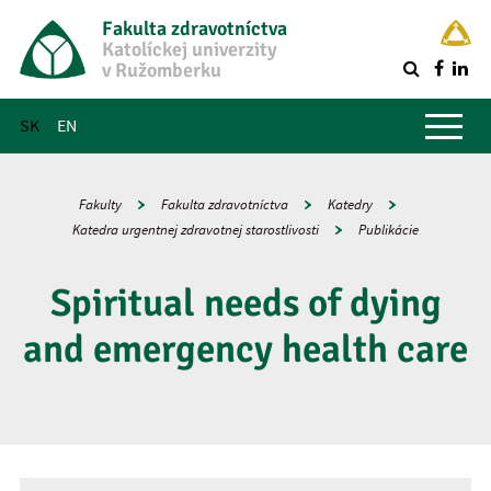
Fakulta zdravotníctva
Katolíckej univerzity
v Ružomberku
R
Hlavné menu
SK
EN
Fakulty
Fakulta zdravotníctva
Katedry
Katedra urgentnej zdravotnej starostlivosti
Publikácie
Spiritual needs of dying
and emergency health care