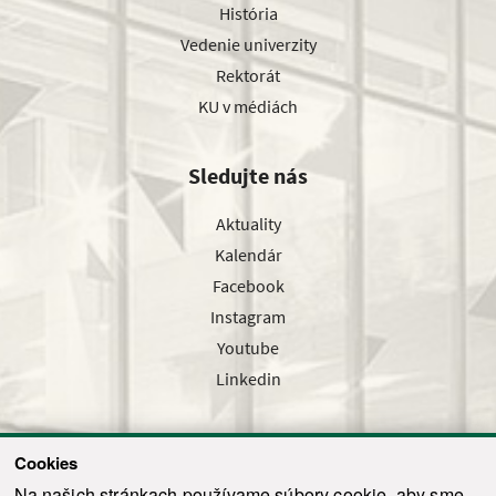
História
Vedenie univerzity
Rektorát
KU v médiách
Sledujte nás
Aktuality
Kalendár
Facebook
Instagram
Youtube
Linkedin
Cookies
Sledujte nás cez náš pravidelný newsletter
Na našich stránkach používame súbory cookie, aby sme