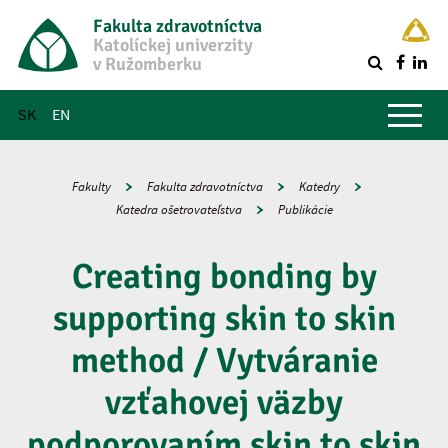
Fakulta zdravotníctva
Katolíckej univerzity
v Ružomberku
R
Hlavné menu
SK
EN
Fakulty
Fakulta zdravotníctva
Katedry
Katedra ošetrovateľstva
Publikácie
Creating bonding by
supporting skin to skin
method / Vytváranie
vzťahovej väzby
podporovaním skin to skin