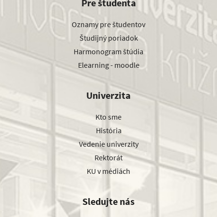
Pre študenta
Oznamy pre študentov
Študijný poriadok
Harmonogram štúdia
Elearning - moodle
Univerzita
Kto sme
História
Vedenie univerzity
Rektorát
KU v médiách
Sledujte nás