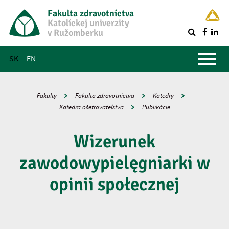
Fakulta zdravotníctva
Katolíckej univerzity
v Ružomberku
R
Hlavné menu
SK
EN
Fakulty
Fakulta zdravotníctva
Katedry
Katedra ošetrovateľstva
Publikácie
Wizerunek
zawodowypielęgniarki w
opinii społecznej