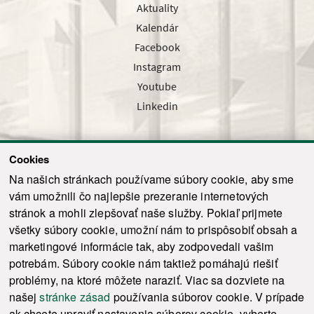
Aktuality
Kalendár
Facebook
Instagram
Youtube
Linkedin
Cookies
Sledujte nás cez náš pravidelný newsletter
Na našich stránkach používame súbory cookie, aby sme
vám umožnili čo najlepšie prezeranie internetových
stránok a mohli zlepšovať naše služby. Pokiaľ prijmete
všetky súbory cookie, umožní nám to prispôsobiť obsah a
marketingové informácie tak, aby zodpovedali vašim
Odoslať
potrebám. Súbory cookie nám taktiež pomáhajú riešiť
problémy, na ktoré môžete naraziť. Viac sa dozviete na
našej
stránke zásad
používania súborov cookie. V prípade
© 2021-2026 ku.sk. Všetky práva vyhradené.
|
Ochrana osobných údajov
|
ak chcete upraviť nastavenia súborov cookie, vyberte