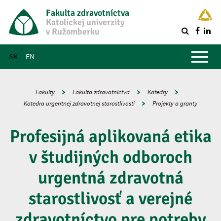
Fakulta zdravotníctva
Katolíckej univerzity
v Ružomberku
R
Hlavné menu
SK
EN
Fakulty
Fakulta zdravotníctva
Katedry
Katedra urgentnej zdravotnej starostlivosti
Projekty a granty
Profesijná aplikovaná etika
v študijných odboroch
urgentná zdravotná
starostlivosť a verejné
zdravotníctvo pre potreby