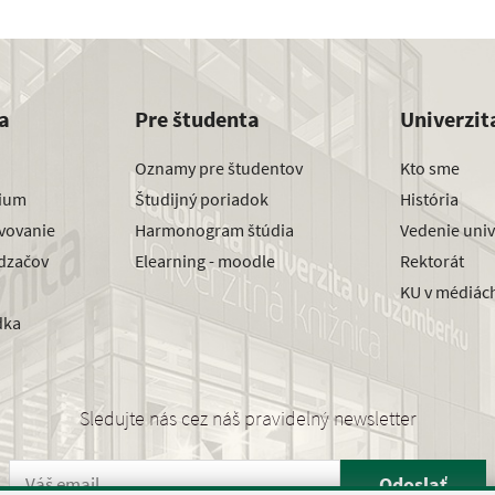
a
Pre študenta
Univerzit
Oznamy pre študentov
Kto sme
dium
Študijný poriadok
História
avovanie
Harmonogram štúdia
Vedenie univ
dzačov
Elearning - moodle
Rektorát
KU v médiác
dka
Sledujte nás cez náš pravidelný newsletter
Odoslať