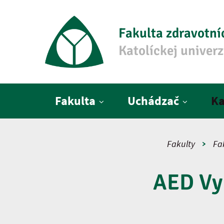
Fakulta zdravotní
Katolíckej univer
Hlavné menu
Fakulta
Uchádzač
Ka
Fakulty
Fa
AED Vy