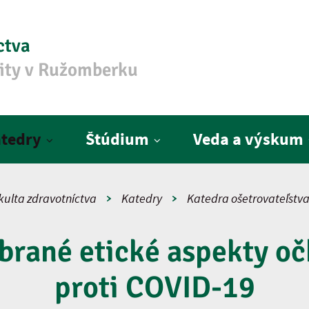
ctva
zity v Ružomberku
tedry
Štúdium
Veda a výskum
kulta zdravotníctva
Katedry
Katedra ošetrovateľstv
brané etické aspekty oč
proti COVID-19