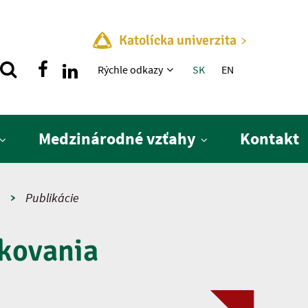
Katolícka univerzita
Rýchle menu
Rýchle odkazy
SK
EN
Medzinárodné vzťahy
Kontakt
a
Publikácie
kovania