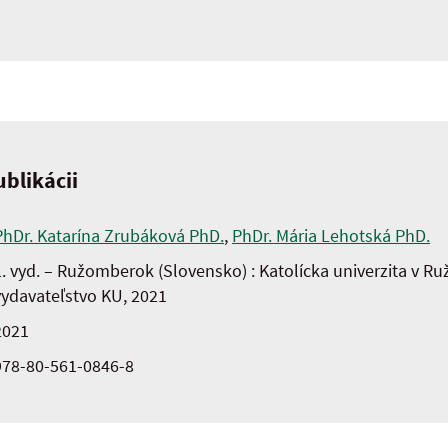
blikácii
PhDr. Katarína Zrubáková PhD.
,
PhDr. Mária Lehotská PhD.
1. vyd. – Ružomberok (Slovensko) : Katolícka univerzita v 
vydavateľstvo KU, 2021
2021
978-80-561-0846-8