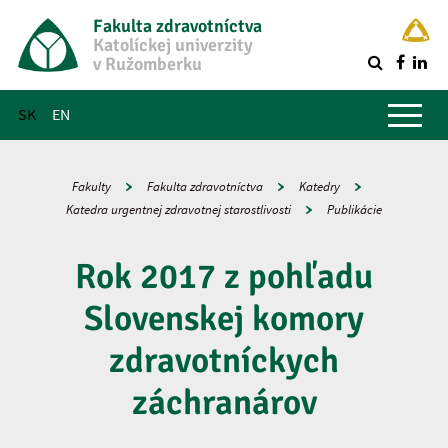
Fakulta zdravotníctva
Katolíckej univerzity
v Ružomberku
R
Hlavné menu
SK
EN
Fakulty
Fakulta zdravotníctva
Katedry
Katedra urgentnej zdravotnej starostlivosti
Publikácie
Rok 2017 z pohľadu
Slovenskej komory
zdravotníckych
záchranárov