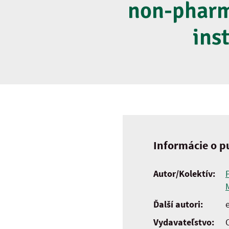
non-pharm
ins
Informácie o pu
Autor/Kolektív:
Ďalší autori:
e
Vydavateľstvo: