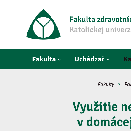
Fakulta zdravotní
Katolíckej univer
Hlavné menu
Fakulta
Uchádzač
Ka
Fakulty
Fa
Využitie n
v domácej