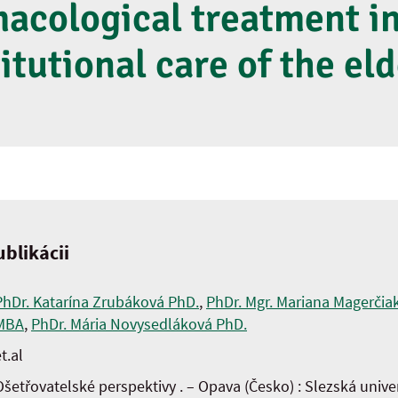
acological treatment i
titutional care of the eld
blikácii
PhDr. Katarína Zrubáková PhD.
,
PhDr. Mgr. Mariana Magerčia
MBA
,
PhDr. Mária Novysedláková PhD.
t.al
Ošetřovatelské perspektivy . – Opava (Česko) : Slezská unive