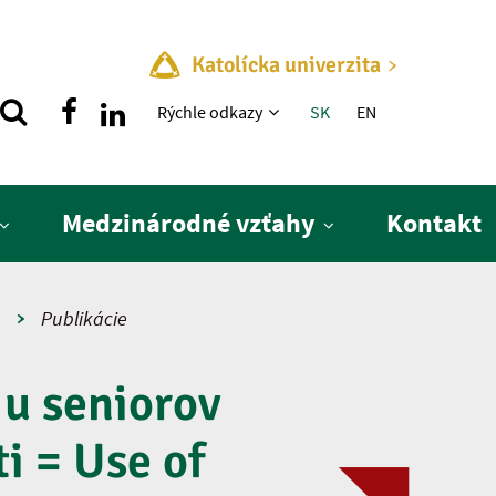
Katolícka univerzita
Rýchle menu
Rýchle odkazy
SK
EN
Medzinárodné vzťahy
Kontakt
a
Publikácie
 u seniorov
i = Use of