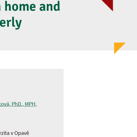
n home and
erly
ková, PhD., MPH,
rzita v Opavě