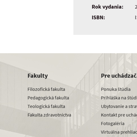
Rok vydania:
ISBN:
Fakulty
Pre uchádzač
Filozofická fakulta
Ponuka štúdia
Pedagogická fakulta
Prihláška na štú
Teologická fakulta
Ubytovanie a str
Fakulta zdravotníctva
Kontakt pre uchá
Fotogaléria
Virtuálna prehlia