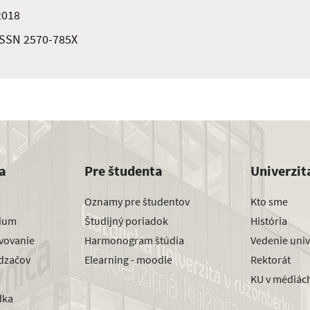
2018
ISSN 2570-785X
a
Pre študenta
Univerzit
Oznamy pre študentov
Kto sme
dium
Študijný poriadok
História
avovanie
Harmonogram štúdia
Vedenie univ
dzačov
Elearning - moodle
Rektorát
KU v médiác
dka