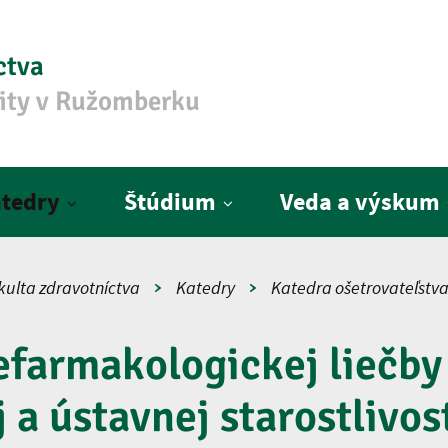
ctva
zity v Ružomberku
tedry
Štúdium
Veda a výskum
kulta zdravotníctva
Katedry
Katedra ošetrovateľstv
efarmakologickej liečby
 a ústavnej starostlivost