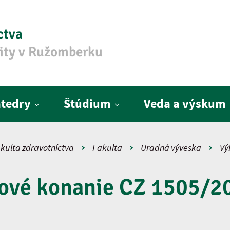
ctva
zity v Ružomberku
tedry
Štúdium
Veda a výskum
kulta zdravotníctva
Fakulta
Úradná výveska
Vý
ové konanie CZ 1505/2