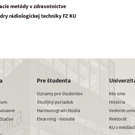
vacie metódy v zdravotníctve
dry rádiologickej techniky FZ KU
a
Pre študenta
Univerzit
Oznamy pre študentov
Kto sme
dium
Študijný poriadok
História
avovanie
Harmonogram štúdia
Vedenie univ
dzačov
Elearning - moodle
Rektorát
KU v médiác