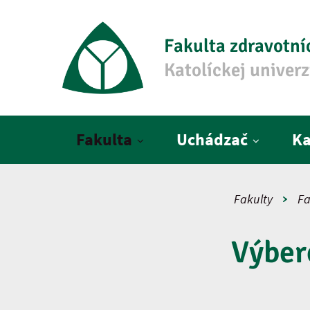
Fakulta zdravotní
Katolíckej univer
Hlavné menu
Fakulta
Uchádzač
Ka
Fakulty
Fa
Výber