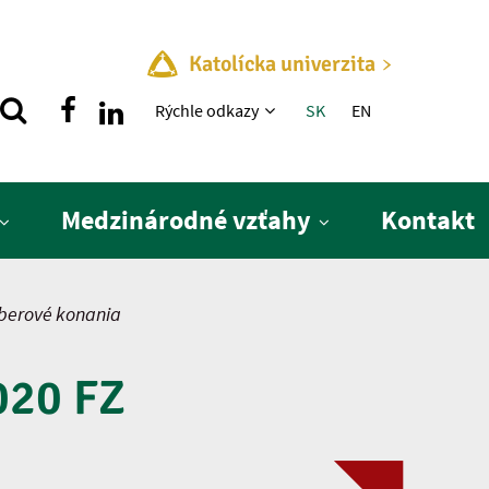
Katolícka univerzita
Rýchle menu
Rýchle odkazy
SK
EN
Medzinárodné vzťahy
Kontakt
berové konania
020 FZ