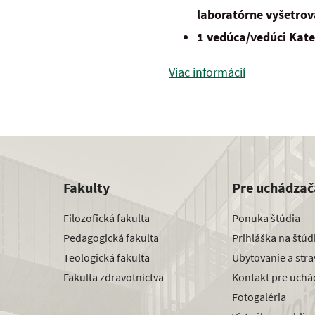
laboratórne vyšetro
1 vedúca/vedúci Kate
Viac informácií
Fakulty
Pre uchádzač
Filozofická fakulta
Ponuka štúdia
Pedagogická fakulta
Prihláška na štú
Teologická fakulta
Ubytovanie a str
Fakulta zdravotníctva
Kontakt pre uchá
Fotogaléria