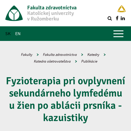
Fakulta zdravotníctva
Katolíckej univerzity
v Ružomberku
R
Hlavné menu
SK
EN
Fakulty
Fakulta zdravotníctva
Katedry
Katedra ošetrovateľstva
Publikácie
Fyzioterapia pri ovplyvnení
sekundárneho lymfedému
u žien po ablácii prsníka -
kazuistiky