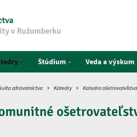
ctva
zity v Ružomberku
tedry
Štúdium
Veda a výskum
kulta zdravotníctva
Katedry
Katedra ošetrovateľstv
omunitné ošetrovateľst