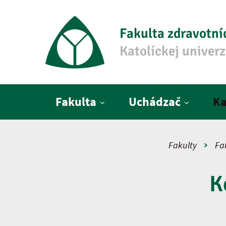
Fakulta zdravotní
Katolíckej univer
Hlavné menu
Fakulta
Uchádzač
Ka
Fakulty
Fa
K