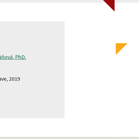
áňová, PhD.
ave, 2019