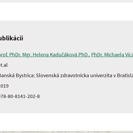
blikácii
prof. PhDr. Mgr. Helena Kadučáková PhD.
,
PhDr. Michaela Vic
t.al
Banská Bystrica: Slovenská zdravotnícka univerzita v Bratisl
2019
978-80-8141-202-8