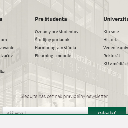
a
Pre študenta
Univerzit
Oznamy pre študentov
Kto sme
dium
Študijný poriadok
História
avovanie
Harmonogram štúdia
Vedenie univ
dzačov
Elearning - moodle
Rektorát
KU v médiác
dka
Sledujte nás cez náš pravidelný newsletter
Odoslať