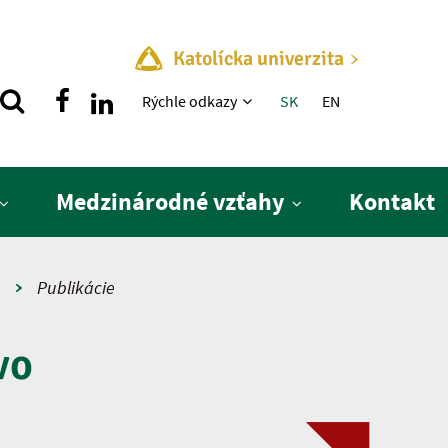
Katolícka univerzita
Rýchle menu
Rýchle odkazy
SK
EN
Medzinárodné vzťahy
Kontakt
a
Publikácie
vo