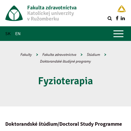
Fakulta zdravotníctva
Katolíckej univerzity
v Ružomberku
R
Hlavné menu
SK
EN
Fakulty
Fakulta zdravotníctva
Štúdium
Doktorandské študijné programy
Fyzioterapia
Doktorandské štúdium/
Doctoral Study Programme