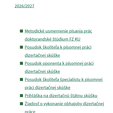
2026/2027
Metodické usmernenie písania prác
doktorandské štúdium FZ KU
Posudok školiteľa k písomnej práci
dizertačnej skúške
Posudok oponenta k písomnej práci
dizertačnej skúške
Posudok školiteľa špecialistu k písomnej
práci dizertačnej skúške
Prihláška na dizertačnú štátnu skúšku
Žiadosť o vykonanie obhajoby dizertačnej
práce