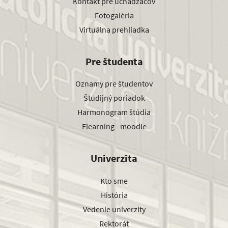
Kontakt pre uchádzačov
Fotogaléria
Virtuálna prehliadka
Pre študenta
Oznamy pre študentov
Študijný poriadok
Harmonogram štúdia
Elearning - moodle
Univerzita
Kto sme
História
Vedenie univerzity
Rektorát