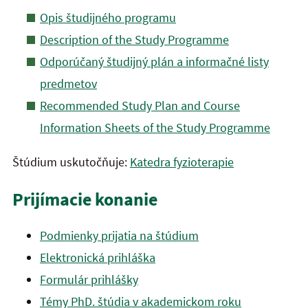
Opis študijného programu
Description of the Study Programme
Odporúčaný študijný plán a informačné listy
predmetov
Recommended Study Plan and Course
Information Sheets of the Study Programme
Štúdium uskutočňuje:
Katedra fyzioterapie
Prijímacie konanie
Podmienky prijatia na štúdium
Elektronická prihláška
Formulár prihlášky
Témy PhD. štúdia v akademickom roku