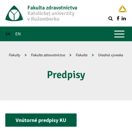
Fakulta zdravotníctva
Katolíckej univerzity
v Ružomberku
R
Hlavné menu
SK
EN
Fakulty
Fakulta zdravotníctva
Fakulta
Úradná výveska
Predpisy
Vnútorné predpisy KU