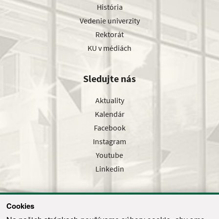
História
Vedenie univerzity
Rektorát
KU v médiách
Sledujte nás
Aktuality
Kalendár
Facebook
Instagram
Youtube
Linkedin
Cookies
Sledujte nás cez náš pravidelný newsletter