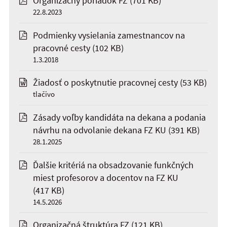
Organizačný poriadok FZ
(701 KB)
22.8.2023
Podmienky vysielania zamestnancov na
pracovné cesty
(102 KB)
1.3.2018
Žiadosť o poskytnutie pracovnej cesty
(53 KB)
tlačivo
Zásady voľby kandidáta na dekana a podania
návrhu na odvolanie dekana FZ KU
(391 KB)
28.1.2025
Ďalšie kritériá na obsadzovanie funkčných
miest profesorov a docentov na FZ KU
(417 KB)
14.5.2026
Organizačná štruktúra FZ
(121 KB)